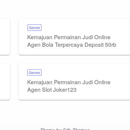
Games
Kemajuan Permainan Judi Online
Agen Bola Terpercaya Deposit 50rb
Games
Kemajuan Permainan Judi Online
Agen Slot Joker123