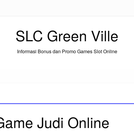
SLC Green Ville
Informasi Bonus dan Promo Games Slot Online
Game Judi Online