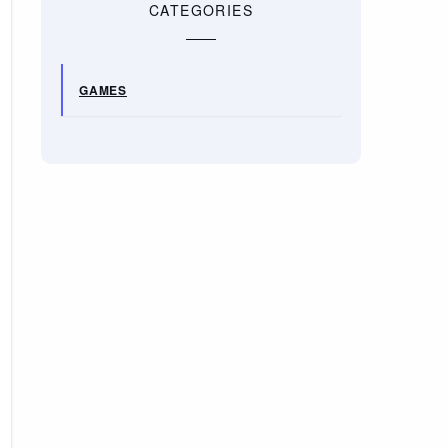
CATEGORIES
GAMES