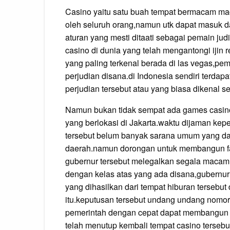
Casino yaitu satu buah tempat bermacam ma
oleh seluruh orang,namun utk dapat masuk da
aturan yang mesti ditaati sebagai pemain jud
casino di dunia yang telah mengantongi ijin 
yang paling terkenal berada di las vegas,pe
perjudian disana.di Indonesia sendiri terda
perjudian tersebut atau yang biasa dikenal s
Namun bukan tidak sempat ada games casino
yang berlokasi di Jakarta.waktu dijaman ke
tersebut belum banyak sarana umum yang d
daerah.namun dorongan untuk membangun fasi
gubernur tersebut melegalkan segala macam 
dengan kelas atas yang ada disana,gubernur 
yang dihasilkan dari tempat hiburan terseb
itu.keputusan tersebut undang undang nomor
pemerintah dengan cepat dapat membangun a
telah menutup kembali tempat casino terseb