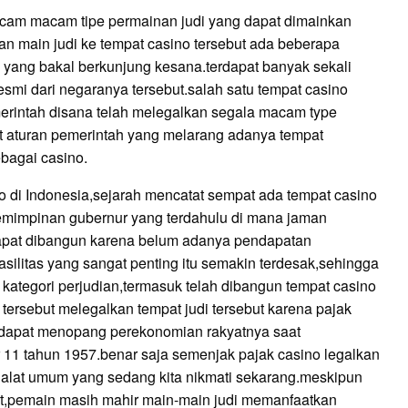
cam macam tipe permainan judi yang dapat dimainkan
n main judi ke tempat casino tersebut ada beberapa
i yang bakal berkunjung kesana.terdapat banyak sekali
resmi dari negaranya tersebut.salah satu tempat casino
merintah disana telah melegalkan segala macam type
pat aturan pemerintah yang melarang adanya tempat
ebagai casino.
 di Indonesia,sejarah mencatat sempat ada tempat casino
pemimpinan gubernur yang terdahulu di mana jaman
apat dibangun karena belum adanya pendapatan
litas yang sangat penting itu semakin terdesak,sehingga
kategori perjudian,termasuk telah dibangun tempat casino
tersebut melegalkan tempat judi tersebut karena pajak
ut dapat menopang perekonomian rakyatnya saat
 11 tahun 1957.benar saja semenjak pajak casino legalkan
lat umum yang sedang kita nikmati sekarang.meskipun
ut,pemain masih mahir main-main judi memanfaatkan