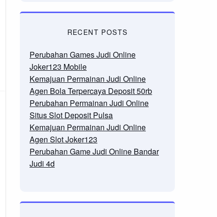
RECENT POSTS
Perubahan Games Judi Online
Joker123 Mobile
Kemajuan Permainan Judi Online
Agen Bola Terpercaya Deposit 50rb
Perubahan Permainan Judi Online
Situs Slot Deposit Pulsa
Kemajuan Permainan Judi Online
Agen Slot Joker123
Perubahan Game Judi Online Bandar
Judi 4d