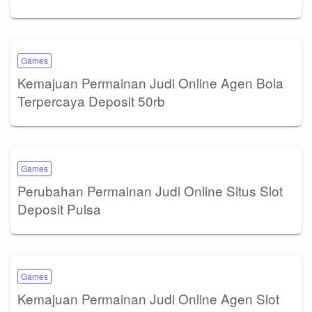
Games
Kemajuan Permainan Judi Online Agen Bola
Terpercaya Deposit 50rb
Games
Perubahan Permainan Judi Online Situs Slot
Deposit Pulsa
Games
Kemajuan Permainan Judi Online Agen Slot