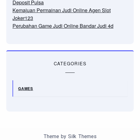
Deposit Pulsa
Kemajuan Permainan Judi Online Agen Slot
Joker123
Perubahan Game Judi Online Bandar Judi 4d
CATEGORIES
GAMES
Theme by Silk Themes