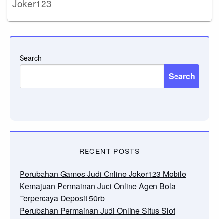
Joker123
Search
Search
RECENT POSTS
Perubahan Games Judi Online Joker123 Mobile
Kemajuan Permainan Judi Online Agen Bola
Terpercaya Deposit 50rb
Perubahan Permainan Judi Online Situs Slot