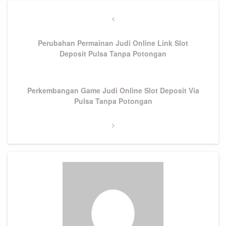
Post
navigation
Previous
Post
Perubahan Permainan Judi Online Link Slot
Deposit Pulsa Tanpa Potongan
Next
Perkembangan Game Judi Online Slot Deposit Via
Post
Pulsa Tanpa Potongan