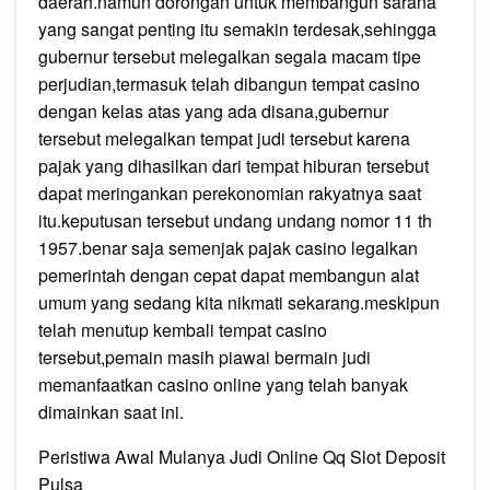
daerah.namun dorongan untuk membangun sarana
yang sangat penting itu semakin terdesak,sehingga
gubernur tersebut melegalkan segala macam tipe
perjudian,termasuk telah dibangun tempat casino
dengan kelas atas yang ada disana,gubernur
tersebut melegalkan tempat judi tersebut karena
pajak yang dihasilkan dari tempat hiburan tersebut
dapat meringankan perekonomian rakyatnya saat
itu.keputusan tersebut undang undang nomor 11 th
1957.benar saja semenjak pajak casino legalkan
pemerintah dengan cepat dapat membangun alat
umum yang sedang kita nikmati sekarang.meskipun
telah menutup kembali tempat casino
tersebut,pemain masih piawai bermain judi
memanfaatkan casino online yang telah banyak
dimainkan saat ini.
Peristiwa Awal Mulanya Judi Online Qq Slot Deposit
Pulsa