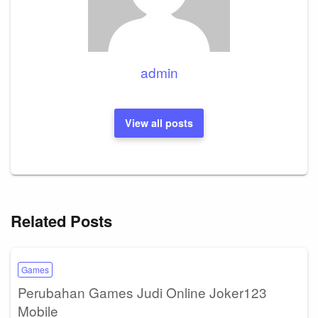
admin
View all posts
Related Posts
Games
Perubahan Games Judi Online Joker123
Mobile