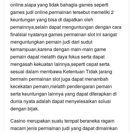
online.siapa yang tidak bahagia games seperti
games judi online,permainan tersebut memeliki 2
keuntungan yang bisa di dapatkan oleh
pemainnya,selain dapat menguntungan dengan cara
finalsial nyatanya games permainan slot ini sangat
menguntungkan pemain judi dari sudut
kemampuan,karena dengan main-main game
pemain dapat melatih daya fokus serta dapat
mengasah kekuatan lainnya,seperti cepat serta
sesuai dalam membawa Ketentuan Tidak jarang
bermain permainan slot juga dapat menambah
kecekatan pemain,melatih pendengaran pemain
serta keuntungan lainnya yang dapat diterapkan di
dunia nyata adalah dapat menyelesaikan solusi
dengan bijak.
Casino merupakan suatu tempat beraneka ragam
macam jenis permainan judi yang dapat dimainkan