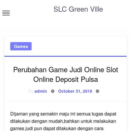
Skip
SLC Green Ville
to
content
Informasi Bonus dan Promo Games Slot Online
Games
Perubahan Game Judi Online Slot
Online Deposit Pulsa
Posted
By
admin
October 31, 2019
on
Dijaman yang semakin maju ini semua tugas dapat
dilakukan dengan mudah,bahkan untuk melakukan
games judi pun dapat dilakukan dengan cara