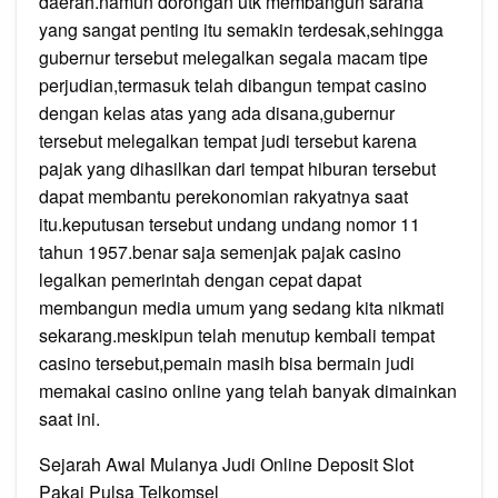
daerah.namun dorongan utk membangun sarana
yang sangat penting itu semakin terdesak,sehingga
gubernur tersebut melegalkan segala macam tipe
perjudian,termasuk telah dibangun tempat casino
dengan kelas atas yang ada disana,gubernur
tersebut melegalkan tempat judi tersebut karena
pajak yang dihasilkan dari tempat hiburan tersebut
dapat membantu perekonomian rakyatnya saat
itu.keputusan tersebut undang undang nomor 11
tahun 1957.benar saja semenjak pajak casino
legalkan pemerintah dengan cepat dapat
membangun media umum yang sedang kita nikmati
sekarang.meskipun telah menutup kembali tempat
casino tersebut,pemain masih bisa bermain judi
memakai casino online yang telah banyak dimainkan
saat ini.
Sejarah Awal Mulanya Judi Online Deposit Slot
Pakai Pulsa Telkomsel