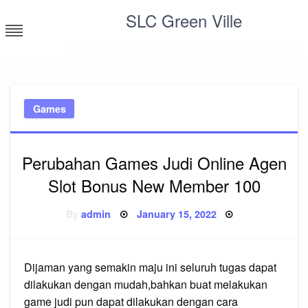
Skip
SLC Green Ville
to
content
Informasi Bonus dan Promo Games Slot Online
Games
Perubahan Games Judi Online Agen
Slot Bonus New Member 100
Posted
By
admin
January 15, 2022
on
Dijaman yang semakin maju ini seluruh tugas dapat
dilakukan dengan mudah,bahkan buat melakukan
game judi pun dapat dilakukan dengan cara