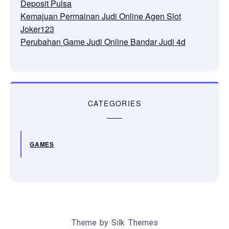
Deposit Pulsa
Kemajuan Permainan Judi Online Agen Slot
Joker123
Perubahan Game Judi Online Bandar Judi 4d
CATEGORIES
GAMES
Theme by Silk Themes