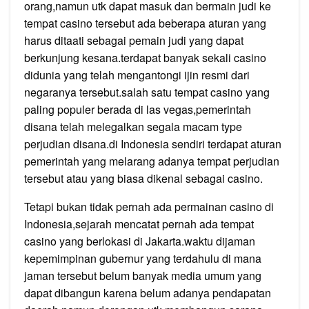
orang,namun utk dapat masuk dan bermain judi ke
tempat casino tersebut ada beberapa aturan yang
harus ditaati sebagai pemain judi yang dapat
berkunjung kesana.terdapat banyak sekali casino
didunia yang telah mengantongi ijin resmi dari
negaranya tersebut.salah satu tempat casino yang
paling populer berada di las vegas,pemerintah
disana telah melegalkan segala macam type
perjudian disana.di Indonesia sendiri terdapat aturan
pemerintah yang melarang adanya tempat perjudian
tersebut atau yang biasa dikenal sebagai casino.
Tetapi bukan tidak pernah ada permainan casino di
Indonesia,sejarah mencatat pernah ada tempat
casino yang berlokasi di Jakarta.waktu dijaman
kepemimpinan gubernur yang terdahulu di mana
jaman tersebut belum banyak media umum yang
dapat dibangun karena belum adanya pendapatan