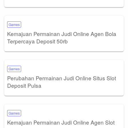
Games
Kemajuan Permainan Judi Online Agen Bola
Terpercaya Deposit 50rb
Games
Perubahan Permainan Judi Online Situs Slot
Deposit Pulsa
Games
Kemajuan Permainan Judi Online Agen Slot