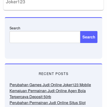
Joker123
Search
Search
RECENT POSTS
Perubahan Games Judi Online Joker123 Mobile
Kemajuan Permainan Judi Online Agen Bola
Terpercaya Deposit 50rb
Perubahan Permainan Judi Online Situs Slot