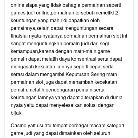
online.siapa yang tidak bahagia permainan seperti
games judi online,permainan tersebut memeliki 2
keuntungan yang mahir di dapatkan oleh
pemainnya,selain dapat menguntungan secara
finalsial nyata-nyatanya permainan permainan slot ini
sangat menguntungkan pemain judi dari segi
kemampuan,karena dengan main-main game
pemain dapat melatih daya konsentrasi serta dapat
mengasah kekuatan lainnya,seperti cepat serta
serasi dalam mengambil Keputusan Sering main
permainan slot juga dapat menambah kecekatan
pemain,melatih pendengaran pemain serta
keuntungan lainnya yang dapat diterapkan di dunia
nyata yaitu dapat menyelesaikan solusi dengan
bijak.
Casino yaitu suatu tempat berbagai macam kategori
game judi yang dapat dimainkan oleh seluruh