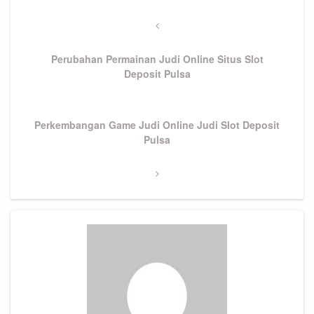
Post
navigation
Previous
Post
Perubahan Permainan Judi Online Situs Slot
Deposit Pulsa
Next
Perkembangan Game Judi Online Judi Slot Deposit
Post
Pulsa