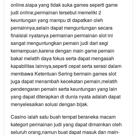
online.siapa yang tidak suka games seperti game
judi online,permainan tersebut memeliki 2
keuntungan yang mampu di dapatkan oleh
pemainnya,selain dapat menguntungan secara
finalsial nyatanya permainan permainan slot ini
sangat menguntungkan pemain judi dari segi
kemampuan,karena dengan main game pemain
bakal melatih daya fokus serta dapat mengasah
kapabilitas lainnya,seperti cepat serta serasi dalam
membawa Ketentuan Sering bermain games slot
juga dapat menambah kecekatan pemain,melatih
pendengaran pemain serta keuntungan yang lain
yang dapat diterapkan di dunia nyata adalah dapat
menyelesaikan solusi dengan bijak.
Casino ialah satu buah tempat beraneka macam
kategori permainan judi yang dapat dimainkan oleh
seluruh orang,namun buat dapat masuk dan main-