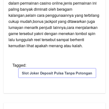
dalam permainan casino online,jenis permainan ini
paling banyak diminati oleh beragam
kalangan,selain cara penggunaannya yang terbilang
cukup mudah,bonus jackpot yang ditawarkan juga
lumayan menarik penjudi lainnya,cara menjalankan
game tersebut yakni dengan menekan tombol spin
lalu tunggulah reel tersebut sampai berhenti
kemudian lihat apakah menang atau kalah.
Tagged:
Slot Joker Deposit Pulsa Tanpa Potongan
Post