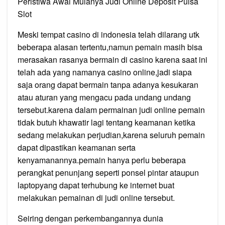
Peristiwa Awal Mulanya Judi Online Deposit Pulsa
Slot
Meski tempat casino di indonesia telah dilarang utk
beberapa alasan tertentu,namun pemain masih bisa
merasakan rasanya bermain di casino karena saat ini
telah ada yang namanya casino online,jadi siapa
saja orang dapat bermain tanpa adanya kesukaran
atau aturan yang mengacu pada undang undang
tersebut.karena dalam permainan judi online pemain
tidak butuh khawatir lagi tentang keamanan ketika
sedang melakukan perjudian,karena seluruh pemain
dapat dipastikan keamanan serta
kenyamanannya.pemain hanya perlu beberapa
perangkat penunjang seperti ponsel pintar ataupun
laptopyang dapat terhubung ke internet buat
melakukan pemainan di judi online tersebut.
Seiring dengan perkembangannya dunia