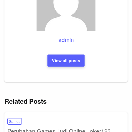
admin
View all posts
Related Posts
Games
Perubahan Games Judi Online Joker123