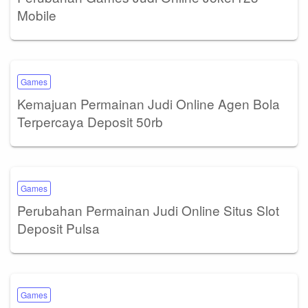
Mobile
Games
Kemajuan Permainan Judi Online Agen Bola
Terpercaya Deposit 50rb
Games
Perubahan Permainan Judi Online Situs Slot
Deposit Pulsa
Games