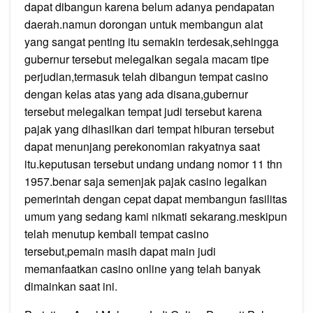
dapat dibangun karena belum adanya pendapatan
daerah.namun dorongan untuk membangun alat
yang sangat penting itu semakin terdesak,sehingga
gubernur tersebut melegalkan segala macam tipe
perjudian,termasuk telah dibangun tempat casino
dengan kelas atas yang ada disana,gubernur
tersebut melegalkan tempat judi tersebut karena
pajak yang dihasilkan dari tempat hiburan tersebut
dapat menunjang perekonomian rakyatnya saat
itu.keputusan tersebut undang undang nomor 11 thn
1957.benar saja semenjak pajak casino legalkan
pemerintah dengan cepat dapat membangun fasilitas
umum yang sedang kami nikmati sekarang.meskipun
telah menutup kembali tempat casino
tersebut,pemain masih dapat main judi
memanfaatkan casino online yang telah banyak
dimainkan saat ini.