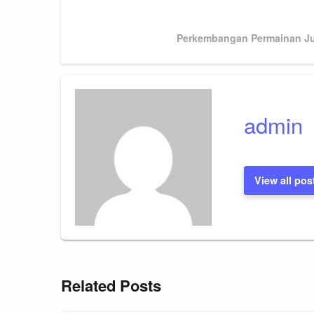
Post
navigation
Next
Perkembangan Permainan Jud
Post
admin
View all pos
Related Posts