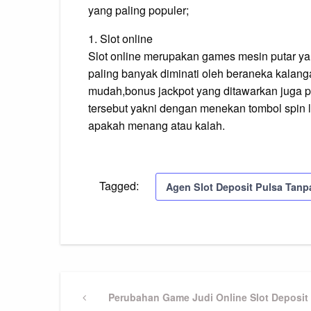
yang paling populer;
1. Slot online
Slot online merupakan games mesin putar yan
paling banyak diminati oleh beraneka kalan
mudah,bonus jackpot yang ditawarkan juga p
tersebut yakni dengan menekan tombol spin l
apakah menang atau kalah.
Tagged:
Agen Slot Deposit Pulsa Tan
Post
Previous
Perubahan Game Judi Online Slot Deposit