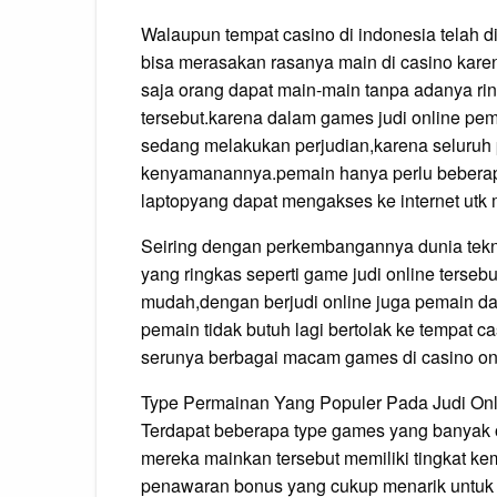
Walaupun tempat casino di indonesia telah d
bisa merasakan rasanya main di casino karen
saja orang dapat main-main tanpa adanya r
tersebut.karena dalam games judi online pem
sedang melakukan perjudian,karena seluruh
kenyamanannya.pemain hanya perlu beberapa
laptopyang dapat mengakses ke internet utk 
Seiring dengan perkembangannya dunia tekno
yang ringkas seperti game judi online terseb
mudah,dengan berjudi online juga pemain da
pemain tidak butuh lagi bertolak ke tempat 
serunya berbagai macam games di casino onl
Type Permainan Yang Populer Pada Judi Onl
Terdapat beberapa type games yang banyak
mereka mainkan tersebut memiliki tingkat kem
penawaran bonus yang cukup menarik untuk d