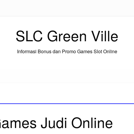
SLC Green Ville
Informasi Bonus dan Promo Games Slot Online
ames Judi Online