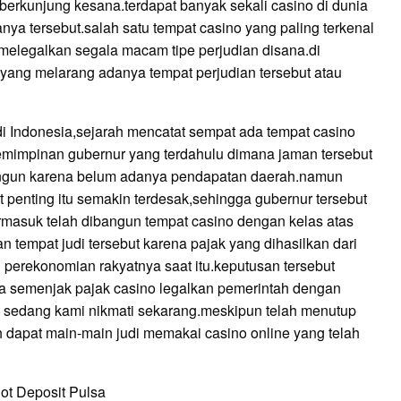
 berkunjung kesana.terdapat banyak sekali casino di dunia
anya tersebut.salah satu tempat casino yang paling terkenal
 melegalkan segala macam tipe perjudian disana.di
h yang melarang adanya tempat perjudian tersebut atau
di Indonesia,sejarah mencatat sempat ada tempat casino
pemimpinan gubernur yang terdahulu dimana jaman tersebut
ngun karena belum adanya pendapatan daerah.namun
enting itu semakin terdesak,sehingga gubernur tersebut
rmasuk telah dibangun tempat casino dengan kelas atas
 tempat judi tersebut karena pajak yang dihasilkan dari
perekonomian rakyatnya saat itu.keputusan tersebut
a semenjak pajak casino legalkan pemerintah dengan
 sedang kami nikmati sekarang.meskipun telah menutup
 dapat main-main judi memakai casino online yang telah
lot Deposit Pulsa