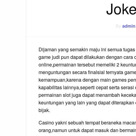
Joke
By
admin
Dijaman yang semakin maju ini semua tugas
game judi pun dapat dilakukan dengan cara o
online,permainan tersebut memeliki 2 keunt
menguntungan secara finalsial ternyata game
kemampuan,karena dengan main games pemai
kapabilitas lainnya,seperti cepat serta ser
permainan slot juga dapat menambah keceka
keuntungan yang lain yang dapat diterapkan 
bijak.
Casino yakni sebuah tempat beraneka macam
orang,namun untuk dapat masuk dan bermain 