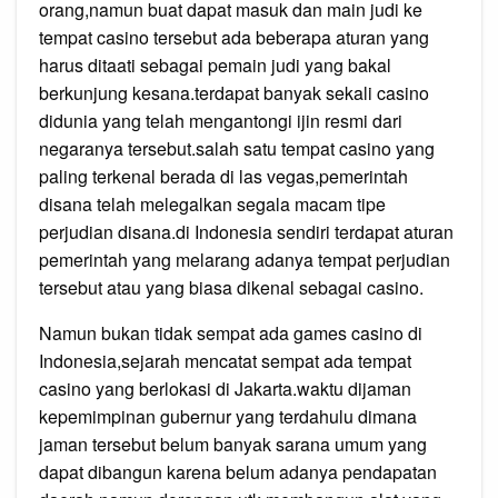
orang,namun buat dapat masuk dan main judi ke
tempat casino tersebut ada beberapa aturan yang
harus ditaati sebagai pemain judi yang bakal
berkunjung kesana.terdapat banyak sekali casino
didunia yang telah mengantongi ijin resmi dari
negaranya tersebut.salah satu tempat casino yang
paling terkenal berada di las vegas,pemerintah
disana telah melegalkan segala macam tipe
perjudian disana.di Indonesia sendiri terdapat aturan
pemerintah yang melarang adanya tempat perjudian
tersebut atau yang biasa dikenal sebagai casino.
Namun bukan tidak sempat ada games casino di
Indonesia,sejarah mencatat sempat ada tempat
casino yang berlokasi di Jakarta.waktu dijaman
kepemimpinan gubernur yang terdahulu dimana
jaman tersebut belum banyak sarana umum yang
dapat dibangun karena belum adanya pendapatan