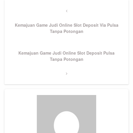
Post
navigation
Previous
Post
Kemajuan Game Judi Online Slot Deposit Via Pulsa
Tanpa Potongan
Next
Kemajuan Game Judi Online Slot Deposit Pulsa
Post
Tanpa Potongan