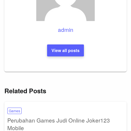
admin
View all posts
Related Posts
Games
Perubahan Games Judi Online Joker123
Mobile