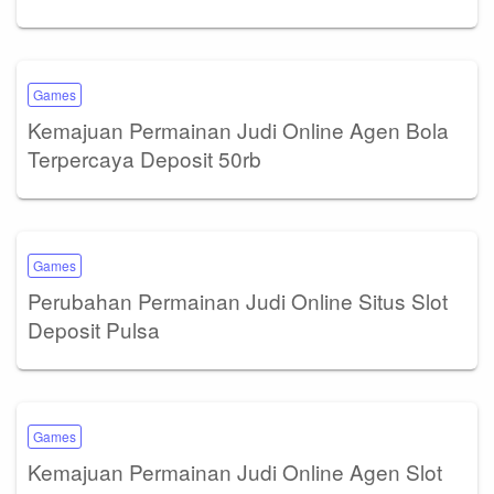
Games
Kemajuan Permainan Judi Online Agen Bola
Terpercaya Deposit 50rb
Games
Perubahan Permainan Judi Online Situs Slot
Deposit Pulsa
Games
Kemajuan Permainan Judi Online Agen Slot