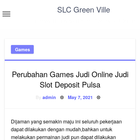
Skip
SLC Green Ville
to
content
Informasi Bonus dan Promo Games Slot Online
Games
Perubahan Games Judi Online Judi
Slot Deposit Pulsa
Posted
By
admin
May 7, 2021
on
Dijaman yang semakin maju ini seluruh pekerjaan
dapat dilakukan dengan mudah,bahkan untuk
melakukan permainan judi pun dapat dilakukan