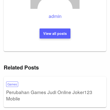
admin
View all posts
Related Posts
Games
Perubahan Games Judi Online Joker123
Mobile