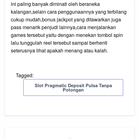
ini paling banyak diminati oleh beraneka
kalangan,selain cara penggunaannya yang terbilang
cukup mudah,bonus jackpot yang ditawarkan juga
pass menarik penjudi lainnya,cara menjalankan
games tersebut yaitu dengan menekan tombol spin
lalu tunggulah reel tersebut sampai berhenti
seterusnya lihat apakah menang atau kalah.
Tagged:
Slot Pragmatic Deposit Pulsa Tanpa
Potongan
Post