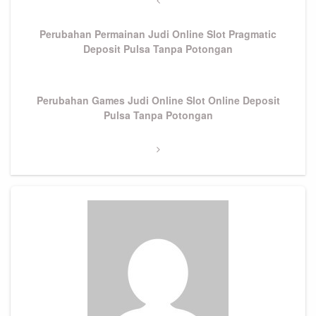
navigation
Previous
Post
Perubahan Permainan Judi Online Slot Pragmatic
Deposit Pulsa Tanpa Potongan
Next
Perubahan Games Judi Online Slot Online Deposit
Post
Pulsa Tanpa Potongan