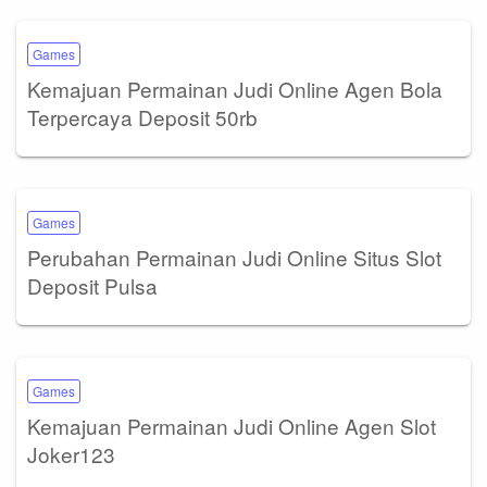
Games
Kemajuan Permainan Judi Online Agen Bola
Terpercaya Deposit 50rb
Games
Perubahan Permainan Judi Online Situs Slot
Deposit Pulsa
Games
Kemajuan Permainan Judi Online Agen Slot
Joker123