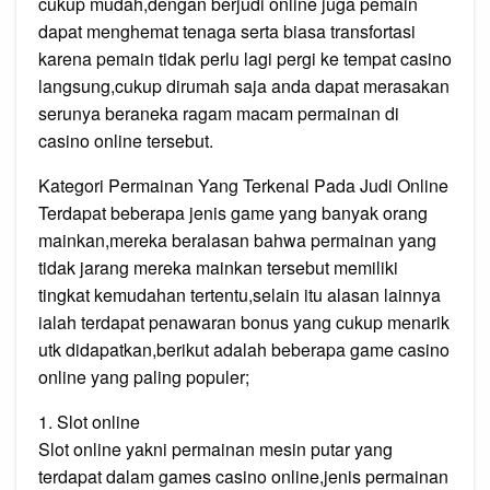
cukup mudah,dengan berjudi online juga pemain
dapat menghemat tenaga serta biasa transfortasi
karena pemain tidak perlu lagi pergi ke tempat casino
langsung,cukup dirumah saja anda dapat merasakan
serunya beraneka ragam macam permainan di
casino online tersebut.
Kategori Permainan Yang Terkenal Pada Judi Online
Terdapat beberapa jenis game yang banyak orang
mainkan,mereka beralasan bahwa permainan yang
tidak jarang mereka mainkan tersebut memiliki
tingkat kemudahan tertentu,selain itu alasan lainnya
ialah terdapat penawaran bonus yang cukup menarik
utk didapatkan,berikut adalah beberapa game casino
online yang paling populer;
1. Slot online
Slot online yakni permainan mesin putar yang
terdapat dalam games casino online,jenis permainan