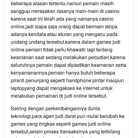
beberapa alasan tertentu,namun pemain masih
sanggup merasakan rasanya main-main di casino
karena saat ini telah ada yang namanya casino
online,jadi siapa saja orang dapat bermain tanpa
adanya kendala atau aturan yang mengacu pada
undang undang tersebut.karena dalam games judi
online pemain tidak perlu khawatir lagi tentang
keamanan saat sedang melakukan perjudian,karena
seluruhnya pemain dapat dipastikan keamanan serta
kenyamanannya.pemain hanya butuh beberapa
piranti penunjang seperti handphone pintar maupun
laptopyang dapat mengakses ke internet untuk
melakukan pemainan di judi online tersebut.
Seiring dengan perkembangannya dunia
teknologi,para agen judi darat pun mulai berubah ke
games yang ringkas seperti games judi online
tersebut,selain proses transaksinya yang terbilang