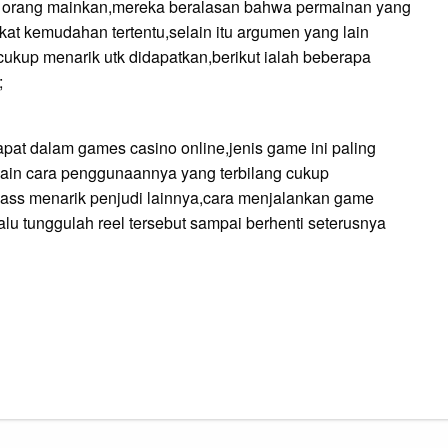
k orang mainkan,mereka beralasan bahwa permainan yang
kat kemudahan tertentu,selain itu argumen yang lain
kup menarik utk didapatkan,berikut ialah beberapa
;
apat dalam games casino online,jenis game ini paling
lain cara penggunaannya yang terbilang cukup
ass menarik penjudi lainnya,cara menjalankan game
lu tunggulah reel tersebut sampai berhenti seterusnya