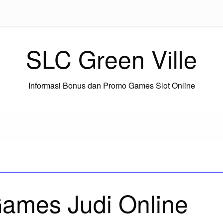
SLC Green Ville
Informasi Bonus dan Promo Games Slot Online
ames Judi Online