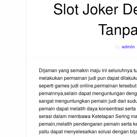
Slot Joker D
Tanpa
By
admin
Dijaman yang semakin maju ini seluruhnya 
melakukan permainan judi pun dapat dilakuk
seperti games judi online,permainan tersebu
pemainnya,selain dapat menguntungan dengan
sangat menguntungkan pemain judi dari su
pemain dapat melatih daya konsentrasi sert
serasi dalam membawa Ketetapan Sering ma
pemain,melatih pendengaran pemain serta ke
yaitu dapat menyelesaikan solusi dengan bij