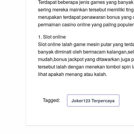
Terdapat beberapa jenis games yang banya
sering mereka mainkan tersebut memiliki ting
merupakan terdapat penawaran bonus yang cu
permainan casino online yang paling populer
1. Slot online
Slot online ialah game mesin putar yang terd
banyak diminati oleh bermacam kalangan,se
mudah,bonus jackpot yang ditawarkan juga p
tersebut ialah dengan menekan tombol spin la
lihat apakah menang atau kalah.
Tagged:
Joker123 Terpercaya