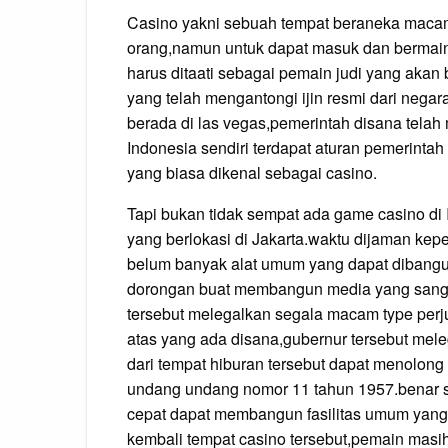
Casino yakni sebuah tempat beraneka macam 
orang,namun untuk dapat masuk dan bermain 
harus ditaati sebagai pemain judi yang akan 
yang telah mengantongi ijin resmi dari negar
berada di las vegas,pemerintah disana telah
Indonesia sendiri terdapat aturan pemerinta
yang biasa dikenal sebagai casino.
Tapi bukan tidak sempat ada game casino di
yang berlokasi di Jakarta.waktu dijaman ke
belum banyak alat umum yang dapat dibang
dorongan buat membangun media yang sangat
tersebut melegalkan segala macam type perj
atas yang ada disana,gubernur tersebut mele
dari tempat hiburan tersebut dapat menolong
undang undang nomor 11 tahun 1957.benar s
cepat dapat membangun fasilitas umum yang
kembali tempat casino tersebut,pemain masih