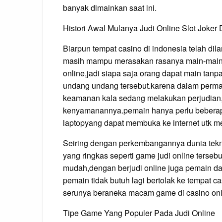
banyak dimainkan saat ini.
Histori Awal Mulanya Judi Online Slot Joker
Biarpun tempat casino di indonesia telah di
masih mampu merasakan rasanya main-main d
online,jadi siapa saja orang dapat main ta
undang undang tersebut.karena dalam permain
keamanan kala sedang melakukan perjudian,
kenyamanannya.pemain hanya perlu beberapa
laptopyang dapat membuka ke internet utk me
Seiring dengan perkembangannya dunia tekno
yang ringkas seperti game judi online terseb
mudah,dengan berjudi online juga pemain da
pemain tidak butuh lagi bertolak ke tempat 
serunya beraneka macam game di casino onli
Tipe Game Yang Populer Pada Judi Online