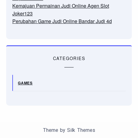
Kemajuan Permainan Judi Online Agen Slot
Joker123
Perubahan Game Judi Online Bandar Judi 4d
CATEGORIES
GAMES
Theme by Silk Themes