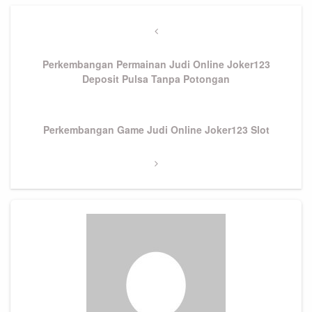
Post
navigation
Previous
Post
Perkembangan Permainan Judi Online Joker123
Deposit Pulsa Tanpa Potongan
Next
Perkembangan Game Judi Online Joker123 Slot
Post