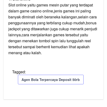
Slot online yaitu games mesin putar yang terdapat
dalam game casino online,jenis games ini paling
banyak diminati oleh beraneka kalangan,selain cara
penggunaannya yang terbilang cukup mudah,bonus
jackpot yang ditawarkan juga cukup menarik penjudi
lainnya,cara menjalankan games tersebut yaitu
dengan menekan tombol spin lalu tunggulah reel
tersebut sampai berhenti kemudian lihat apakah
menang atau kalah.
Tagged:
Agen Bola Terpercaya Deposit 50rb