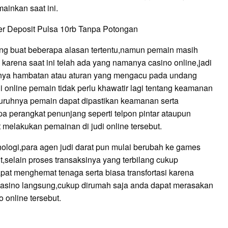
ainkan saat ini.
ker Deposit Pulsa 10rb Tanpa Potongan
rang buat beberapa alasan tertentu,namun pemain masih
karena saat ini telah ada yang namanya casino online,jadi
anya hambatan atau aturan yang mengacu pada undang
 online pemain tidak perlu khawatir lagi tentang keamanan
uruhnya pemain dapat dipastikan keamanan serta
 perangkat penunjang seperti telpon pintar ataupun
 melakukan pemainan di judi online tersebut.
logi,para agen judi darat pun mulai berubah ke games
ut,selain proses transaksinya yang terbilang cukup
pat menghemat tenaga serta biasa transfortasi karena
t casino langsung,cukup dirumah saja anda dapat merasakan
online tersebut.