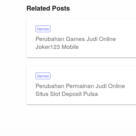
Related Posts
Games
Perubahan Games Judi Online
Joker123 Mobile
Games
Perubahan Permainan Judi Online
Situs Slot Deposit Pulsa