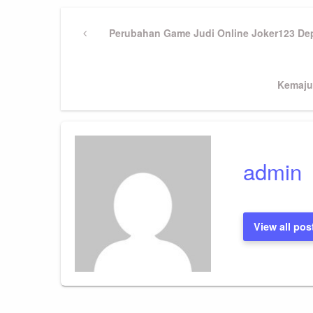
Post
Previous
Perubahan Game Judi Online Joker123 De
Post
navigation
Next
Kemaju
Post
admin
View all pos