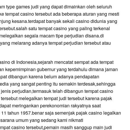
am type games judi yang dapat dimainkan oleh seluruh
ke tempat casino tersebut ada beberapa aturan yang mesti
unjung kesana.terdapat banyak sekali casino didunia yang
tersebut.salah satu tempat casino yang paling terkenal
 melegalkan segala macam tipe perjudian disana.di
h yang melarang adanya tempat perjudian tersebut atau
sino di Indonesia,sejarah mencatat sempat ada tempat
aman kepemimpinan gubernur yang terdahulu dimana jaman
apat dibangun karena belum adanya pendapatan
a yang sangat penting itu semakin terdesak,sehingga
jenis perjudian,termasuk telah dibangun tempat casino
tersebut melegalkan tempat judi tersebut karena pajak
t dapat meringankan perekonomian rakyatnya saat
 11 tahun 1957.benar saja semenjak pajak casino legalkan
sarana umum yang sedang kami nikmati
mpat casino tersebut,pemain masih sanggup main judi