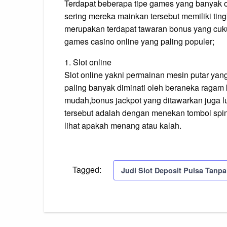
Terdapat beberapa tipe games yang banyak
sering mereka mainkan tersebut memiliki ting
merupakan terdapat tawaran bonus yang cuku
games casino online yang paling populer;
1. Slot online
Slot online yakni permainan mesin putar yan
paling banyak diminati oleh beraneka ragam
mudah,bonus jackpot yang ditawarkan juga 
tersebut adalah dengan menekan tombol spin 
lihat apakah menang atau kalah.
Tagged:
Judi Slot Deposit Pulsa Tanp