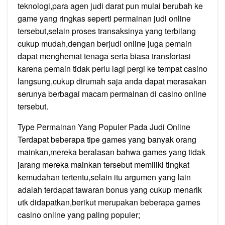
teknologi,para agen judi darat pun mulai berubah ke
game yang ringkas seperti permainan judi online
tersebut,selain proses transaksinya yang terbilang
cukup mudah,dengan berjudi online juga pemain
dapat menghemat tenaga serta biasa transfortasi
karena pemain tidak perlu lagi pergi ke tempat casino
langsung,cukup dirumah saja anda dapat merasakan
serunya berbagai macam permainan di casino online
tersebut.
Type Permainan Yang Populer Pada Judi Online
Terdapat beberapa tipe games yang banyak orang
mainkan,mereka beralasan bahwa games yang tidak
jarang mereka mainkan tersebut memiliki tingkat
kemudahan tertentu,selain itu argumen yang lain
adalah terdapat tawaran bonus yang cukup menarik
utk didapatkan,berikut merupakan beberapa games
casino online yang paling populer;