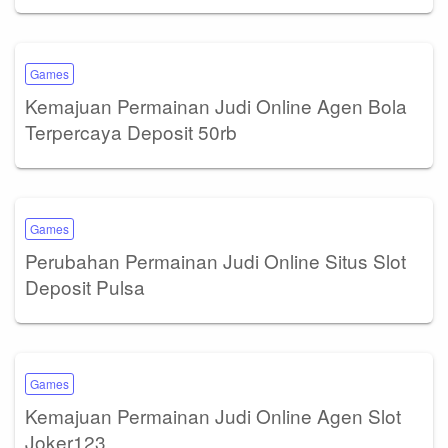
Games
Kemajuan Permainan Judi Online Agen Bola
Terpercaya Deposit 50rb
Games
Perubahan Permainan Judi Online Situs Slot
Deposit Pulsa
Games
Kemajuan Permainan Judi Online Agen Slot
Joker123