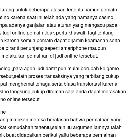
ilarang untuk beberapa alasan tertentu,namun pemain
sino karena saat ini telah ada yang namanya casino
 tanpa adanya ganjalan atau aturan yang mengacu pada
udi online pemain tidak perlu khawatir lagi tentang
n,karena semua pemain dapat dijamin keamanan serta
 piranti penunjang seperti smartphone maupun
 melakukan pemainan di judi online tersebut.
logi,para agen judi darat pun mulai berubah ke game
ersebut,selain proses transaksinya yang terbilang cukup
pat menghemat tenaga serta biasa transfortasi karena
casino langsung,cukup dirumah saja anda dapat merasakan
o online tersebut.
ine
orang mainkan,mereka beralasan bahwa permainan yang
kat kemudahan tertentu,selain itu argumen lainnya ialah
k buat didapatkan,berikut yaitu beberapa permainan