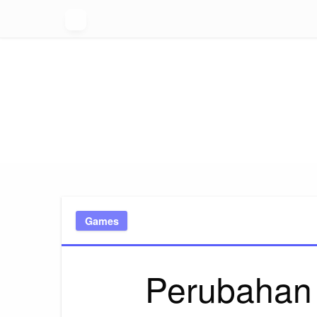
Skip
to
content
Games
Perubahan