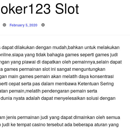
Joker123 Slot
Posted
February 5, 2020
on
as dapat dilakukan dengan mudah,bahkan untuk melakukan
nline.siapa yang tidak bahagia games seperti games judi
ungan yang piawai di dapatkan oleh pemainnya,selain dapat
ya games permainan slot ini sangat menguntungkan
ngan main games pemain akan melatih daya konsentrasi
eperti cepat serta pas dalam membawa Ketentuan Sering
tan pemain,melatih pendengaran pemain serta
i dunia nyata adalah dapat menyelesaikan solusi dengan
am jenis permainan judi yang dapat dimainkan oleh semua
judi ke tempat casino tersebut ada beberapa aturan yang