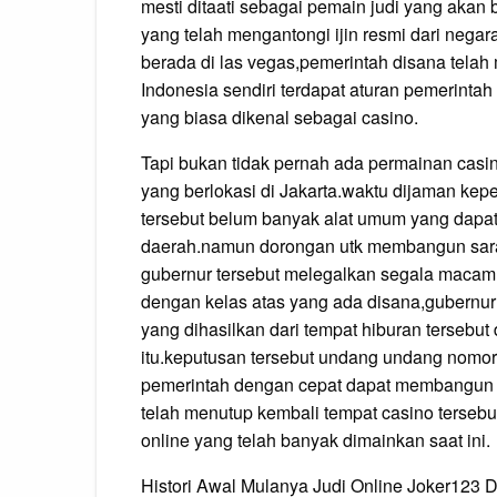
mesti ditaati sebagai pemain judi yang akan 
yang telah mengantongi ijin resmi dari negar
berada di las vegas,pemerintah disana telah
Indonesia sendiri terdapat aturan pemerinta
yang biasa dikenal sebagai casino.
Tapi bukan tidak pernah ada permainan casin
yang berlokasi di Jakarta.waktu dijaman ke
tersebut belum banyak alat umum yang dapa
daerah.namun dorongan utk membangun saran
gubernur tersebut melegalkan segala macam 
dengan kelas atas yang ada disana,gubernur 
yang dihasilkan dari tempat hiburan terseb
itu.keputusan tersebut undang undang nomor
pemerintah dengan cepat dapat membangun 
telah menutup kembali tempat casino terseb
online yang telah banyak dimainkan saat ini.
Histori Awal Mulanya Judi Online Joker123 