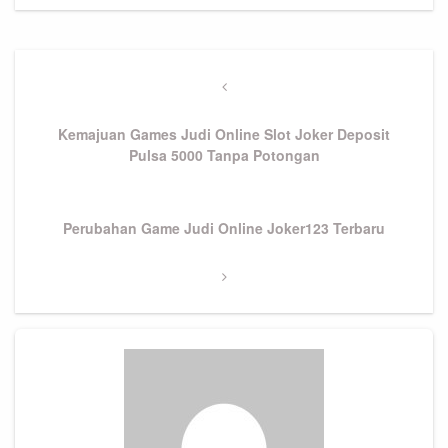
Post
navigation
Previous
Post
Kemajuan Games Judi Online Slot Joker Deposit
Pulsa 5000 Tanpa Potongan
Next
Perubahan Game Judi Online Joker123 Terbaru
Post