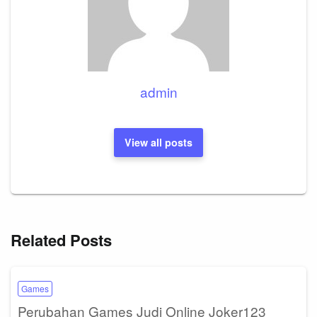
admin
View all posts
Related Posts
Games
Perubahan Games Judi Online Joker123