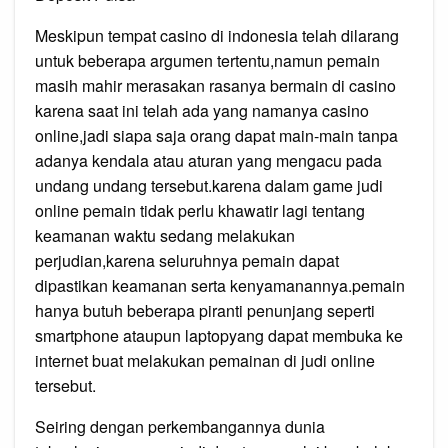
Meskipun tempat casino di indonesia telah dilarang
untuk beberapa argumen tertentu,namun pemain
masih mahir merasakan rasanya bermain di casino
karena saat ini telah ada yang namanya casino
online,jadi siapa saja orang dapat main-main tanpa
adanya kendala atau aturan yang mengacu pada
undang undang tersebut.karena dalam game judi
online pemain tidak perlu khawatir lagi tentang
keamanan waktu sedang melakukan
perjudian,karena seluruhnya pemain dapat
dipastikan keamanan serta kenyamanannya.pemain
hanya butuh beberapa piranti penunjang seperti
smartphone ataupun laptopyang dapat membuka ke
internet buat melakukan pemainan di judi online
tersebut.
Seiring dengan perkembangannya dunia