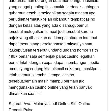
daerah.namun dorongan buat membangun fasilitas
yang sangat penting itu semakin terdesak,sehingga
gubernur tersebut melegalkan segala macam tipe
perjudian,termasuk telah dibangun tempat casino
dengan kelas atas yang ada disana,gubernur
tersebut melegalkan tempat judi tersebut karena
pajak yang dihasilkan dari tempat hiburan tersebut
dapat menunjang perekonomian rakyatnya saat
itu.keputusan tersebut undang undang nomor 11 th
1957.benar saja semenjak pajak casino legalkan
pemerintah dengan cepat dapat membangun media
umum yang sedang kita nikmati sekarang.meskipun
telah menutup kembali tempat casino
tersebut,pemain masih mampu bermain judi
menggunakan casino online yang telah banyak
dimainkan saat ini.
Sejarah Awal Mulanya Judi Online Slot Online
Deposit Pulsa