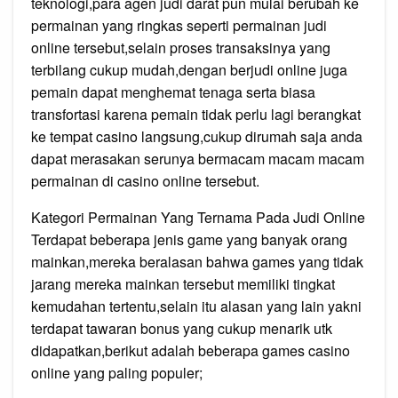
teknologi,para agen judi darat pun mulai berubah ke
permainan yang ringkas seperti permainan judi
online tersebut,selain proses transaksinya yang
terbilang cukup mudah,dengan berjudi online juga
pemain dapat menghemat tenaga serta biasa
transfortasi karena pemain tidak perlu lagi berangkat
ke tempat casino langsung,cukup dirumah saja anda
dapat merasakan serunya bermacam macam macam
permainan di casino online tersebut.
Kategori Permainan Yang Ternama Pada Judi Online
Terdapat beberapa jenis game yang banyak orang
mainkan,mereka beralasan bahwa games yang tidak
jarang mereka mainkan tersebut memiliki tingkat
kemudahan tertentu,selain itu alasan yang lain yakni
terdapat tawaran bonus yang cukup menarik utk
didapatkan,berikut adalah beberapa games casino
online yang paling populer;