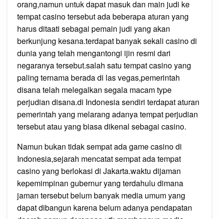
orang,namun untuk dapat masuk dan main judi ke
tempat casino tersebut ada beberapa aturan yang
harus ditaati sebagai pemain judi yang akan
berkunjung kesana.terdapat banyak sekali casino di
dunia yang telah mengantongi ijin resmi dari
negaranya tersebut.salah satu tempat casino yang
paling ternama berada di las vegas,pemerintah
disana telah melegalkan segala macam type
perjudian disana.di Indonesia sendiri terdapat aturan
pemerintah yang melarang adanya tempat perjudian
tersebut atau yang biasa dikenal sebagai casino.
Namun bukan tidak sempat ada game casino di
Indonesia,sejarah mencatat sempat ada tempat
casino yang berlokasi di Jakarta.waktu dijaman
kepemimpinan gubernur yang terdahulu dimana
jaman tersebut belum banyak media umum yang
dapat dibangun karena belum adanya pendapatan