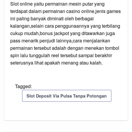
Slot online yaitu permainan mesin putar yang
terdapat dalam permainan casino online,jenis games
ini paling banyak diminati oleh berbagai
kalangan,selain cara penggunaannya yang terbilang
cukup mudah,bonus jackpot yang ditawarkan juga
pass menarik penjudi lainnya,cara menjalankan
permainan tersebut adalah dengan menekan tombol
spin lalu tunggulah reel tersebut sampai berakhir
seterusnya lihat apakah menang atau kalah.
Tagged:
Slot Deposit Via Pulsa Tanpa Potongan