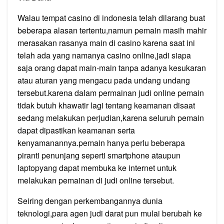
Walau tempat casino di indonesia telah dilarang buat
beberapa alasan tertentu,namun pemain masih mahir
merasakan rasanya main di casino karena saat ini
telah ada yang namanya casino online,jadi siapa
saja orang dapat main-main tanpa adanya kesukaran
atau aturan yang mengacu pada undang undang
tersebut.karena dalam permainan judi online pemain
tidak butuh khawatir lagi tentang keamanan disaat
sedang melakukan perjudian,karena seluruh pemain
dapat dipastikan keamanan serta
kenyamanannya.pemain hanya perlu beberapa
piranti penunjang seperti smartphone ataupun
laptopyang dapat membuka ke internet untuk
melakukan pemainan di judi online tersebut.
Seiring dengan perkembangannya dunia
teknologi,para agen judi darat pun mulai berubah ke