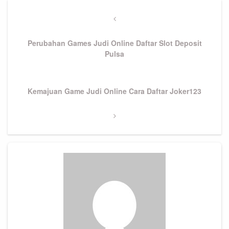
Post
navigation
Previous
Post
Perubahan Games Judi Online Daftar Slot Deposit
Pulsa
Next
Kemajuan Game Judi Online Cara Daftar Joker123
Post