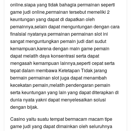
online.siapa yang tidak bahagia permainan seperti
game judi online,permainan tersebut memeliki 2
keuntungan yang dapat di dapatkan oleh
pemainnya,selain dapat menguntungan dengan cara
finalsial nyatanya permainan permainan slot ini
sangat menguntungkan pemain judi dari sudut
kemampuan,karena dengan main game pemain
dapat melatih daya konsentrasi serta dapat
mengasah kemampuan lainnya,seperti cepat serta
tepat dalam membawa Ketetapan Tidak jarang
bermain permainan slot juga dapat menambah
kecekatan pemain,melatih pendengaran pemain
serta keuntungan yang lain yang dapat diterapkan di
dunia nyata yakni dapat menyelesaikan solusi
dengan bijak.
Casino yaitu suatu tempat bermacam macam tipe
game judi yang dapat dimainkan oleh seluruhnya