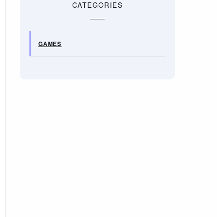
CATEGORIES
GAMES