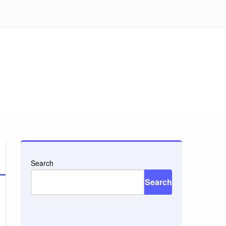
Search
Search