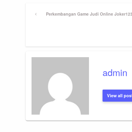
Post
Previous
Perkembangan Game Judi Online Joker12
Post
navigation
admin
View all pos