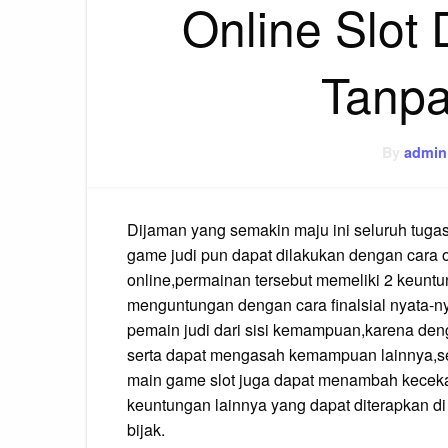
Online Slot 
Tanpa
By
admin
Dijaman yang semakin maju ini seluruh tug
game judi pun dapat dilakukan dengan cara o
online,permainan tersebut memeliki 2 keunt
menguntungan dengan cara finalsial nyata-n
pemain judi dari sisi kemampuan,karena de
serta dapat mengasah kemampuan lainnya,sep
main game slot juga dapat menambah keceka
keuntungan lainnya yang dapat diterapkan di
bijak.