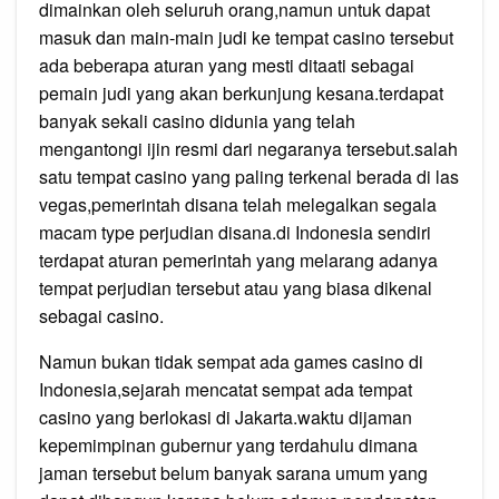
dimainkan oleh seluruh orang,namun untuk dapat
masuk dan main-main judi ke tempat casino tersebut
ada beberapa aturan yang mesti ditaati sebagai
pemain judi yang akan berkunjung kesana.terdapat
banyak sekali casino didunia yang telah
mengantongi ijin resmi dari negaranya tersebut.salah
satu tempat casino yang paling terkenal berada di las
vegas,pemerintah disana telah melegalkan segala
macam type perjudian disana.di Indonesia sendiri
terdapat aturan pemerintah yang melarang adanya
tempat perjudian tersebut atau yang biasa dikenal
sebagai casino.
Namun bukan tidak sempat ada games casino di
Indonesia,sejarah mencatat sempat ada tempat
casino yang berlokasi di Jakarta.waktu dijaman
kepemimpinan gubernur yang terdahulu dimana
jaman tersebut belum banyak sarana umum yang