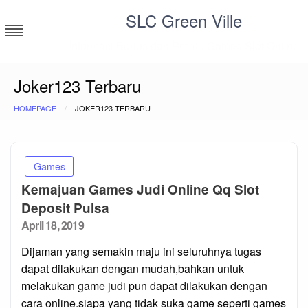
Skip
SLC Green Ville
to
content
Informasi Bonus dan Promo Games Slot Online
Joker123 Terbaru
HOMEPAGE
JOKER123 TERBARU
Games
Kemajuan Games Judi Online Qq Slot
Deposit Pulsa
Posted
April 18, 2019
on
Dijaman yang semakin maju ini seluruhnya tugas
dapat dilakukan dengan mudah,bahkan untuk
melakukan game judi pun dapat dilakukan dengan
cara online.siapa yang tidak suka game seperti games