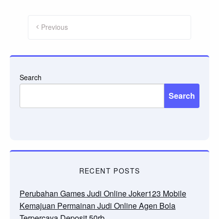
Posts
pagination
Previous
Search
Search
RECENT POSTS
Perubahan Games Judi Online Joker123 Mobile
Kemajuan Permainan Judi Online Agen Bola
Terpercaya Deposit 50rb