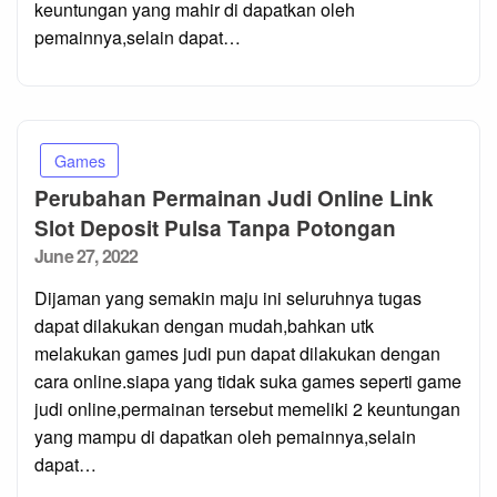
keuntungan yang mahir di dapatkan oleh
pemainnya,selain dapat…
Games
Perubahan Permainan Judi Online Link
Slot Deposit Pulsa Tanpa Potongan
Posted
June 27, 2022
on
Dijaman yang semakin maju ini seluruhnya tugas
dapat dilakukan dengan mudah,bahkan utk
melakukan games judi pun dapat dilakukan dengan
cara online.siapa yang tidak suka games seperti game
judi online,permainan tersebut memeliki 2 keuntungan
yang mampu di dapatkan oleh pemainnya,selain
dapat…