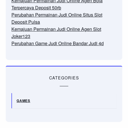
Kemajuan Permainan Judi Online Agen Bola
Terpercaya Deposit 50rb
Perubahan Permainan Judi Online Situs Slot
Deposit Pulsa
Kemajuan Permainan Judi Online Agen Slot
Joker123
Perubahan Game Judi Online Bandar Judi 4d
CATEGORIES
GAMES