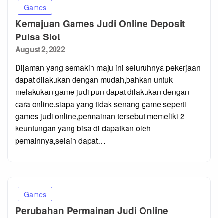
Games
Kemajuan Games Judi Online Deposit
Pulsa Slot
Posted
August 2, 2022
on
Dijaman yang semakin maju ini seluruhnya pekerjaan
dapat dilakukan dengan mudah,bahkan untuk
melakukan game judi pun dapat dilakukan dengan
cara online.siapa yang tidak senang game seperti
games judi online,permainan tersebut memeliki 2
keuntungan yang bisa di dapatkan oleh
pemainnya,selain dapat…
Games
Perubahan Permainan Judi Online