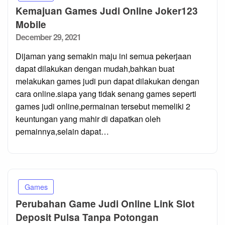
Kemajuan Games Judi Online Joker123
Mobile
Posted
December 29, 2021
on
Dijaman yang semakin maju ini semua pekerjaan
dapat dilakukan dengan mudah,bahkan buat
melakukan games judi pun dapat dilakukan dengan
cara online.siapa yang tidak senang games seperti
games judi online,permainan tersebut memeliki 2
keuntungan yang mahir di dapatkan oleh
pemainnya,selain dapat…
Games
Perubahan Game Judi Online Link Slot
Deposit Pulsa Tanpa Potongan