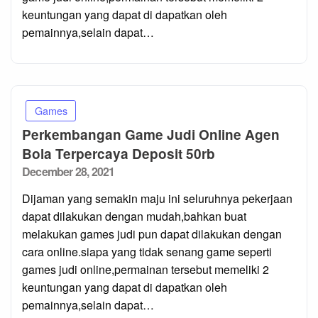
keuntungan yang dapat di dapatkan oleh
pemainnya,selain dapat…
Games
Perkembangan Game Judi Online Agen
Bola Terpercaya Deposit 50rb
Posted
December 28, 2021
on
Dijaman yang semakin maju ini seluruhnya pekerjaan
dapat dilakukan dengan mudah,bahkan buat
melakukan games judi pun dapat dilakukan dengan
cara online.siapa yang tidak senang game seperti
games judi online,permainan tersebut memeliki 2
keuntungan yang dapat di dapatkan oleh
pemainnya,selain dapat…