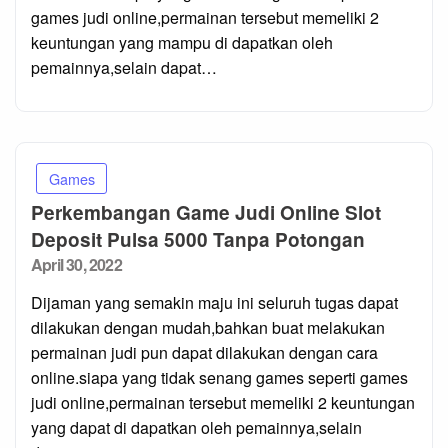
games judi online,permainan tersebut memeliki 2
keuntungan yang mampu di dapatkan oleh
pemainnya,selain dapat…
Games
Perkembangan Game Judi Online Slot
Deposit Pulsa 5000 Tanpa Potongan
Posted
April 30, 2022
on
Dijaman yang semakin maju ini seluruh tugas dapat
dilakukan dengan mudah,bahkan buat melakukan
permainan judi pun dapat dilakukan dengan cara
online.siapa yang tidak senang games seperti games
judi online,permainan tersebut memeliki 2 keuntungan
yang dapat di dapatkan oleh pemainnya,selain