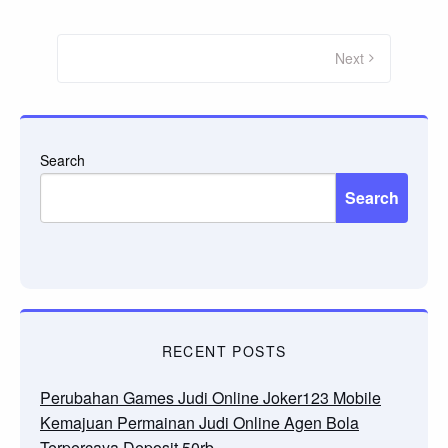
Posts
pagination
Next
Search
Search
RECENT POSTS
Perubahan Games Judi Online Joker123 Mobile
Kemajuan Permainan Judi Online Agen Bola
Terpercaya Deposit 50rb