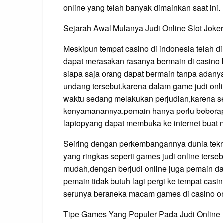
online yang telah banyak dimainkan saat ini.
Sejarah Awal Mulanya Judi Online Slot Joke
Meskipun tempat casino di indonesia telah d
dapat merasakan rasanya bermain di casino k
siapa saja orang dapat bermain tanpa adan
undang tersebut.karena dalam game judi onli
waktu sedang melakukan perjudian,karena s
kenyamanannya.pemain hanya perlu beberapa 
laptopyang dapat membuka ke internet buat m
Seiring dengan perkembangannya dunia tekno
yang ringkas seperti games judi online terse
mudah,dengan berjudi online juga pemain da
pemain tidak butuh lagi pergi ke tempat cas
serunya beraneka macam games di casino onl
Tipe Games Yang Populer Pada Judi Online