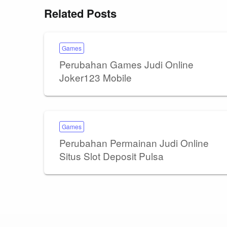
Related Posts
Games
Perubahan Games Judi Online
Joker123 Mobile
Games
Perubahan Permainan Judi Online
Situs Slot Deposit Pulsa