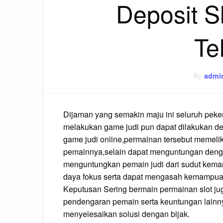
Deposit S
Te
By
admi
Dijaman yang semakin maju ini seluruh pek
melakukan game judi pun dapat dilakukan de
game judi online,permainan tersebut memelik
pemainnya,selain dapat menguntungan dengan
menguntungkan pemain judi dari sudut kem
daya fokus serta dapat mengasah kemampuan 
Keputusan Sering bermain permainan slot j
pendengaran pemain serta keuntungan lainnya
menyelesaikan solusi dengan bijak.