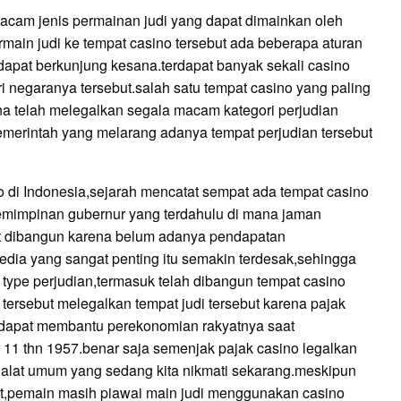
acam jenis permainan judi yang dapat dimainkan oleh
ain judi ke tempat casino tersebut ada beberapa aturan
 dapat berkunjung kesana.terdapat banyak sekali casino
ri negaranya tersebut.salah satu tempat casino yang paling
na telah melegalkan segala macam kategori perjudian
 pemerintah yang melarang adanya tempat perjudian tersebut
di Indonesia,sejarah mencatat sempat ada tempat casino
pemimpinan gubernur yang terdahulu di mana jaman
t dibangun karena belum adanya pendapatan
a yang sangat penting itu semakin terdesak,sehingga
type perjudian,termasuk telah dibangun tempat casino
tersebut melegalkan tempat judi tersebut karena pajak
ut dapat membantu perekonomian rakyatnya saat
 11 thn 1957.benar saja semenjak pajak casino legalkan
lat umum yang sedang kita nikmati sekarang.meskipun
ut,pemain masih piawai main judi menggunakan casino