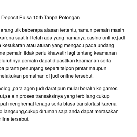
r Deposit Pulsa 10rb Tanpa Potongan
ilarang utk beberapa alasan tertentu,namun pemain masih
arena saat ini telah ada yang namanya casino online,jadi
ya kesukaran atau aturan yang mengacu pada undang
ne pemain tidak perlu khawatir lagi tentang keamanan
eluruhnya pemain dapat dipastikan keamanan serta
piranti penunjang seperti telpon pintar maupun
elakukan pemainan di judi online tersebut.
logi,para agen judi darat pun mulai beralih ke games
but,selain proses transaksinya yang terbilang cukup
pat menghemat tenaga serta biasa transfortasi karena
ino langsung,cukup dirumah saja anda dapat merasakan
ine tersebut.