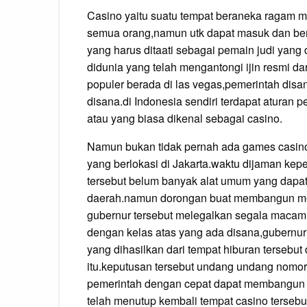
Casino yaitu suatu tempat beraneka ragam m
semua orang,namun utk dapat masuk dan berm
yang harus ditaati sebagai pemain judi yang
didunia yang telah mengantongi ijin resmi da
populer berada di las vegas,pemerintah disa
disana.di Indonesia sendiri terdapat aturan
atau yang biasa dikenal sebagai casino.
Namun bukan tidak pernah ada games casino 
yang berlokasi di Jakarta.waktu dijaman ke
tersebut belum banyak alat umum yang dapa
daerah.namun dorongan buat membangun medi
gubernur tersebut melegalkan segala macam 
dengan kelas atas yang ada disana,gubernur 
yang dihasilkan dari tempat hiburan terseb
itu.keputusan tersebut undang undang nomor
pemerintah dengan cepat dapat membangun a
telah menutup kembali tempat casino terseb