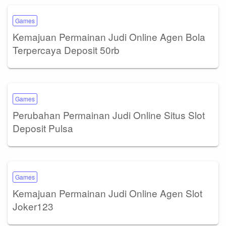
Games
Kemajuan Permainan Judi Online Agen Bola
Terpercaya Deposit 50rb
Games
Perubahan Permainan Judi Online Situs Slot
Deposit Pulsa
Games
Kemajuan Permainan Judi Online Agen Slot
Joker123