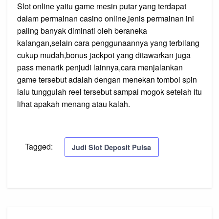
Slot online yaitu game mesin putar yang terdapat
dalam permainan casino online,jenis permainan ini
paling banyak diminati oleh beraneka
kalangan,selain cara penggunaannya yang terbilang
cukup mudah,bonus jackpot yang ditawarkan juga
pass menarik penjudi lainnya,cara menjalankan
game tersebut adalah dengan menekan tombol spin
lalu tunggulah reel tersebut sampai mogok setelah itu
lihat apakah menang atau kalah.
Tagged:
Judi Slot Deposit Pulsa
Post