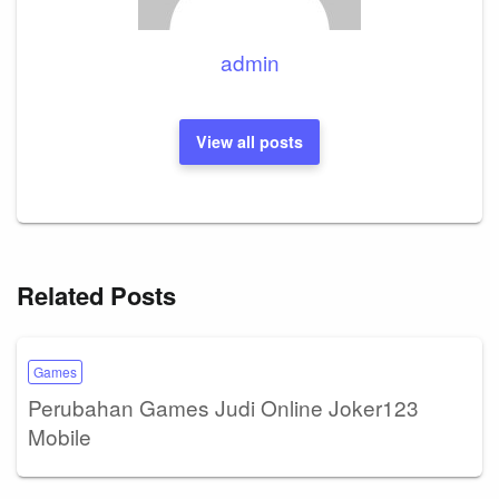
admin
View all posts
Related Posts
Games
Perubahan Games Judi Online Joker123
Mobile