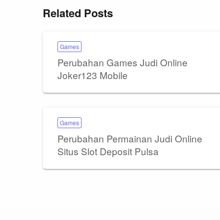
Related Posts
Games
Perubahan Games Judi Online
Joker123 Mobile
Games
Perubahan Permainan Judi Online
Situs Slot Deposit Pulsa