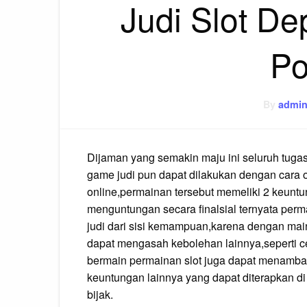
Judi Slot De
Po
By
admi
Dijaman yang semakin maju ini seluruh tug
game judi pun dapat dilakukan dengan cara o
online,permainan tersebut memeliki 2 keunt
menguntungan secara finalsial ternyata per
judi dari sisi kemampuan,karena dengan mai
dapat mengasah kebolehan lainnya,seperti 
bermain permainan slot juga dapat menamba
keuntungan lainnya yang dapat diterapkan di
bijak.