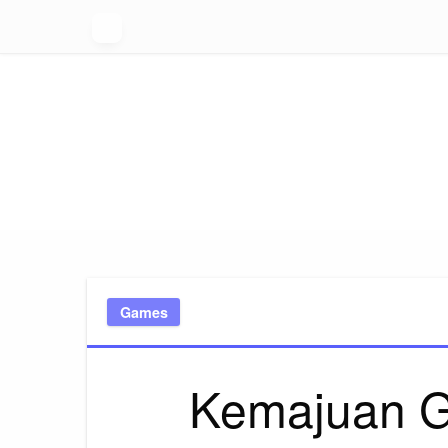
Skip
to
content
Games
Kemajuan G