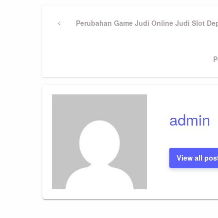
Post
Previous
Perubahan Game Judi Online Judi Slot Dep
Post
navigation
N
P
P
admin
View all pos