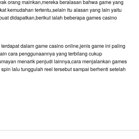
nyak orang mainkan,mereka beralasan bahwa game yang
at kemudahan tertentu,selain itu alasan yang lain yaitu
buat didapatkan,berikut ialah beberapa games casino
 terdapat dalam game casino online,jenis game ini paling
lain cara penggunaannya yang terbilang cukup
lumayan menarik penjudi lainnya,cara menjalankan games
in lalu tunggulah reel tersebut sampai berhenti setelah