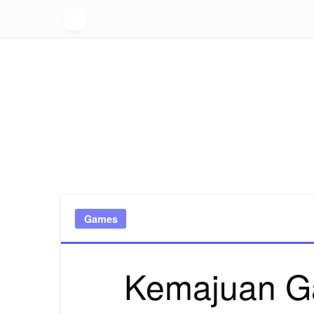
Skip
to
content
Games
Kemajuan Ga