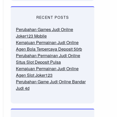
RECENT POSTS
Perubahan Games Judi Online
Joker123 Mobile
Kemajuan Permainan Judi Online
Agen Bola Terpercaya Deposit 50rb
Perubahan Permainan Judi Online
Situs Slot Deposit Pulsa
Kemajuan Permainan Judi Online
Agen Slot Joker123
Perubahan Game Judi Online Bandar
Judi 4d