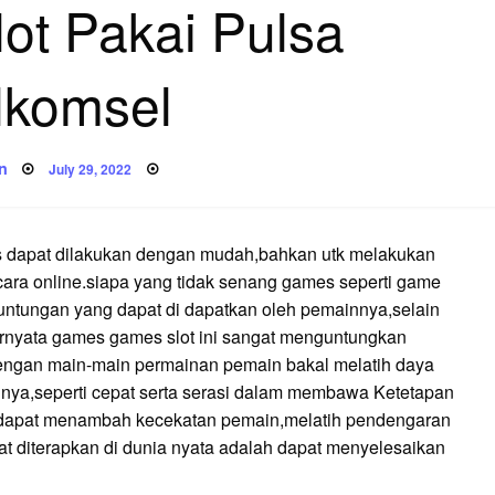
lot Pakai Pulsa
lkomsel
Posted
n
July 29, 2022
on
as dapat dilakukan dengan mudah,bahkan utk melakukan
cara online.siapa yang tidak senang games seperti game
euntungan yang dapat di dapatkan oleh pemainnya,selain
ernyata games games slot ini sangat menguntungkan
engan main-main permainan pemain bakal melatih daya
nya,seperti cepat serta serasi dalam membawa Ketetapan
a dapat menambah kecekatan pemain,melatih pendengaran
t diterapkan di dunia nyata adalah dapat menyelesaikan