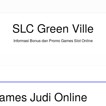
SLC Green Ville
Informasi Bonus dan Promo Games Slot Online
mes Judi Online