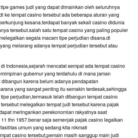
ipe games judi yang dapat dimainkan oleh seluruhnya
i ke tempat casino tersebut ada beberapa aturan yang
 berkunjung kesana.terdapat banyak sekali casino didunia
anya tersebut.salah satu tempat casino yang paling populer
 melegalkan segala macam tipe perjudian disana.di
h yang melarang adanya tempat perjudian tersebut atau
di Indonesia,sejarah mencatat sempat ada tempat casino
pemimpinan gubernur yang terdahulu di mana jaman
t dibangun karena belum adanya pendapatan
ana yang sangat penting itu semakin terdesak,sehingga
tipe perjudian,termasuk telah dibangun tempat casino
tersebut melegalkan tempat judi tersebut karena pajak
t dapat meringankan perekonomian rakyatnya saat
 11 thn 1957.benar saja semenjak pajak casino legalkan
asilitas umum yang sedang kita nikmati
mpat casino tersebut,pemain masih sanggup main judi