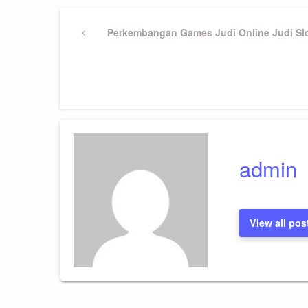
Post
Previous
Perkembangan Games Judi Online Judi Slo
Post
navigation
admin
View all pos