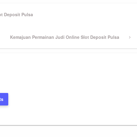
t Deposit Pulsa
Next
Kemajuan Permainan Judi Online Slot Deposit Pulsa
Post
ts