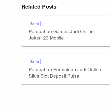
Related Posts
Games
Perubahan Games Judi Online
Joker123 Mobile
Games
Perubahan Permainan Judi Online
Situs Slot Deposit Pulsa