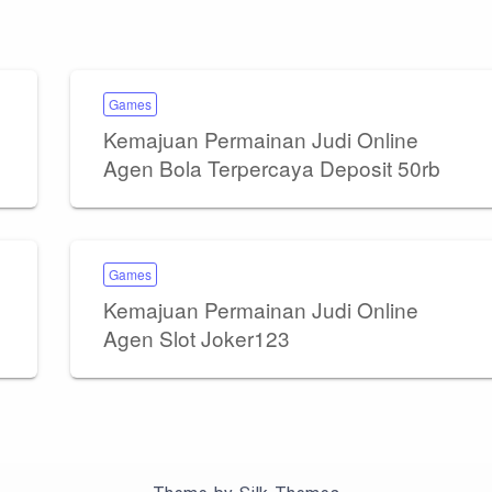
Games
Kemajuan Permainan Judi Online
Agen Bola Terpercaya Deposit 50rb
Games
Kemajuan Permainan Judi Online
Agen Slot Joker123