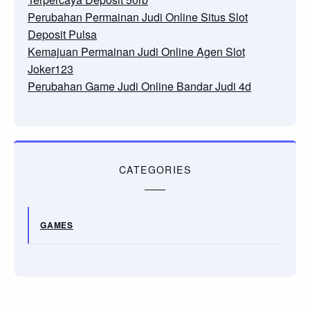
Perubahan Permainan Judi Online Situs Slot
Deposit Pulsa
Kemajuan Permainan Judi Online Agen Slot
Joker123
Perubahan Game Judi Online Bandar Judi 4d
CATEGORIES
GAMES