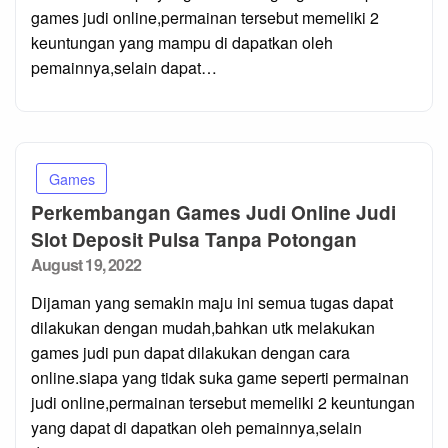
games judi online,permainan tersebut memeliki 2
keuntungan yang mampu di dapatkan oleh
pemainnya,selain dapat…
Games
Perkembangan Games Judi Online Judi
Slot Deposit Pulsa Tanpa Potongan
Posted
August 19, 2022
on
Dijaman yang semakin maju ini semua tugas dapat
dilakukan dengan mudah,bahkan utk melakukan
games judi pun dapat dilakukan dengan cara
online.siapa yang tidak suka game seperti permainan
judi online,permainan tersebut memeliki 2 keuntungan
yang dapat di dapatkan oleh pemainnya,selain