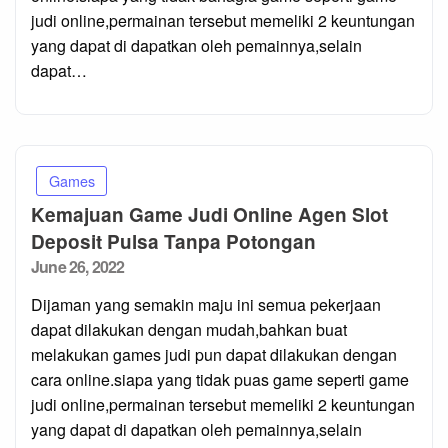
judi online,permainan tersebut memeliki 2 keuntungan
yang dapat di dapatkan oleh pemainnya,selain
dapat…
Games
Kemajuan Game Judi Online Agen Slot
Deposit Pulsa Tanpa Potongan
Posted
June 26, 2022
on
Dijaman yang semakin maju ini semua pekerjaan
dapat dilakukan dengan mudah,bahkan buat
melakukan games judi pun dapat dilakukan dengan
cara online.siapa yang tidak puas game seperti game
judi online,permainan tersebut memeliki 2 keuntungan
yang dapat di dapatkan oleh pemainnya,selain