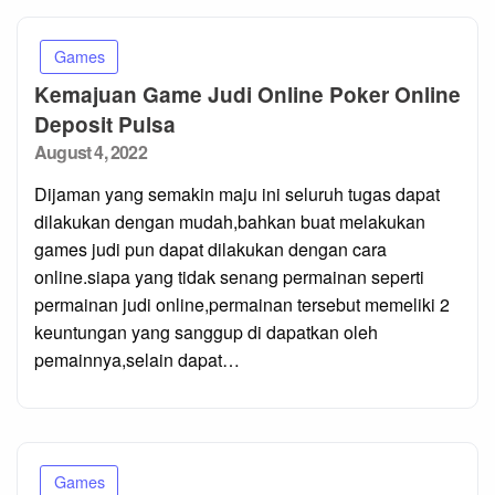
Games
Kemajuan Game Judi Online Poker Online
Deposit Pulsa
Posted
August 4, 2022
on
Dijaman yang semakin maju ini seluruh tugas dapat
dilakukan dengan mudah,bahkan buat melakukan
games judi pun dapat dilakukan dengan cara
online.siapa yang tidak senang permainan seperti
permainan judi online,permainan tersebut memeliki 2
keuntungan yang sanggup di dapatkan oleh
pemainnya,selain dapat…
Games