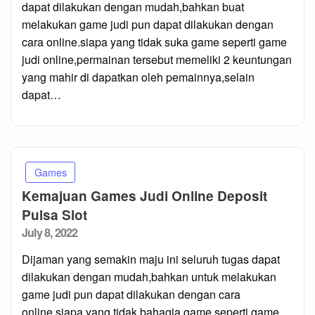
dapat dilakukan dengan mudah,bahkan buat
melakukan game judi pun dapat dilakukan dengan
cara online.siapa yang tidak suka game seperti game
judi online,permainan tersebut memeliki 2 keuntungan
yang mahir di dapatkan oleh pemainnya,selain
dapat…
Games
Kemajuan Games Judi Online Deposit
Pulsa Slot
Posted
July 8, 2022
on
Dijaman yang semakin maju ini seluruh tugas dapat
dilakukan dengan mudah,bahkan untuk melakukan
game judi pun dapat dilakukan dengan cara
online.siapa yang tidak bahagia game seperti game