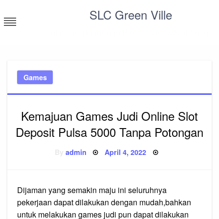
Skip
SLC Green Ville
to
content
Informasi Bonus dan Promo Games Slot Online
Games
Kemajuan Games Judi Online Slot
Deposit Pulsa 5000 Tanpa Potongan
Posted
By
admin
April 4, 2022
on
Dijaman yang semakin maju ini seluruhnya
pekerjaan dapat dilakukan dengan mudah,bahkan
untuk melakukan games judi pun dapat dilakukan