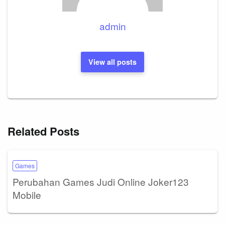
admin
View all posts
Related Posts
Games
Perubahan Games Judi Online Joker123
Mobile