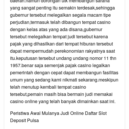
daerah.namun dorongan utk membangun sarana
yang sangat penting itu semakin terdesak,sehingga
gubernur tersebut melegalkan segala macam tipe
perjudian,termasuk telah dibangun tempat casino
dengan kelas atas yang ada disana,gubernur
tersebut melegalkan tempat judi tersebut karena
pajak yang dihasilkan dari tempat hiburan tersebut
dapat mempermudah perekonomian rakyatnya saat
itu.keputusan tersebut undang undang nomor 11 thn
1957.benar saja semenjak pajak casino legalkan
pemerintah dengan cepat dapat membangun fasilitas
umum yang sedang kami nikmati sekarang.meskipun
telah menutup kembali tempat casino
tersebut,pemain masih bisa bermain judi memakai
casino online yang telah banyak dimainkan saat ini.
Peristiwa Awal Mulanya Judi Online Daftar Slot
Deposit Pulsa