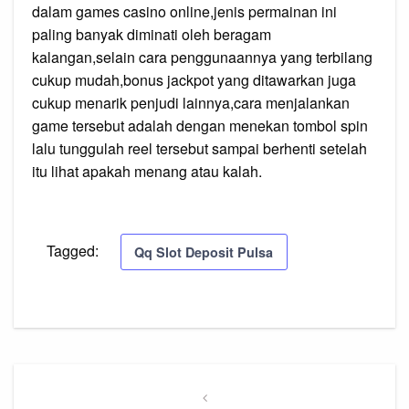
dalam games casino online,jenis permainan ini
paling banyak diminati oleh beragam
kalangan,selain cara penggunaannya yang terbilang
cukup mudah,bonus jackpot yang ditawarkan juga
cukup menarik penjudi lainnya,cara menjalankan
game tersebut adalah dengan menekan tombol spin
lalu tunggulah reel tersebut sampai berhenti setelah
itu lihat apakah menang atau kalah.
Tagged:
Qq Slot Deposit Pulsa
Post
navigation
Previous