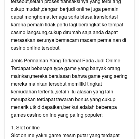
tersebut,selain proses transaksinya yang terbilang
cukup mudah,dengan berjudi online juga pemain
dapat menghemat tenaga serta biasa transfortasi
karena pemain tidak perlu lagi berangkat ke tempat
casino langsung,cukup dirumah saja anda dapat
merasakan serunya bermacam macam permainan di
casino online tersebut.
Jenis Permainan Yang Terkenal Pada Judi Online
Terdapat beberapa type game yang banyak orang
mainkan,mereka beralasan bahwa game yang sering
mereka mainkan tersebut memiliki tingkat
kemudahan tertentu,selain itu alasan yang lain
merupakan terdapat tawaran bonus yang cukup
menarik utk didapatkan,berikut adalah beberapa
games casino online yang paling populer;
1. Slot online
Slot online yakni game mesin putar yang terdapat