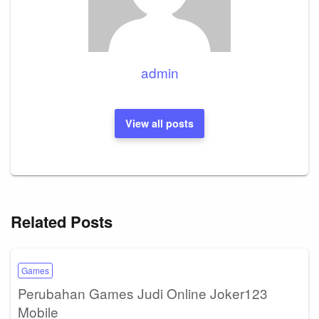
admin
View all posts
Related Posts
Games
Perubahan Games Judi Online Joker123
Mobile