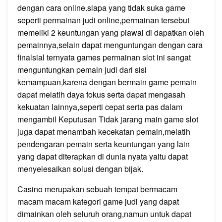
dengan cara online.siapa yang tidak suka game
seperti permainan judi online,permainan tersebut
memeliki 2 keuntungan yang piawai di dapatkan oleh
pemainnya,selain dapat menguntungan dengan cara
finalsial ternyata games permainan slot ini sangat
menguntungkan pemain judi dari sisi
kemampuan,karena dengan bermain game pemain
dapat melatih daya fokus serta dapat mengasah
kekuatan lainnya,seperti cepat serta pas dalam
mengambil Keputusan Tidak jarang main game slot
juga dapat menambah kecekatan pemain,melatih
pendengaran pemain serta keuntungan yang lain
yang dapat diterapkan di dunia nyata yaitu dapat
menyelesaikan solusi dengan bijak.
Casino merupakan sebuah tempat bermacam
macam macam kategori game judi yang dapat
dimainkan oleh seluruh orang,namun untuk dapat