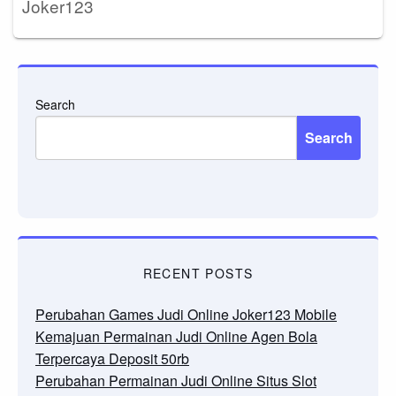
Joker123
Search
Search
RECENT POSTS
Perubahan Games Judi Online Joker123 Mobile
Kemajuan Permainan Judi Online Agen Bola
Terpercaya Deposit 50rb
Perubahan Permainan Judi Online Situs Slot