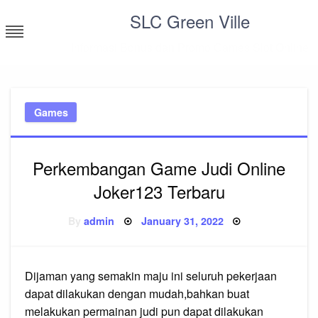
Skip
SLC Green Ville
to
content
Informasi Bonus dan Promo Games Slot Online
Games
Perkembangan Game Judi Online
Joker123 Terbaru
Posted
By
admin
January 31, 2022
on
Dijaman yang semakin maju ini seluruh pekerjaan
dapat dilakukan dengan mudah,bahkan buat
melakukan permainan judi pun dapat dilakukan