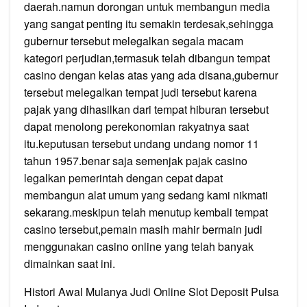
daerah.namun dorongan untuk membangun media
yang sangat penting itu semakin terdesak,sehingga
gubernur tersebut melegalkan segala macam
kategori perjudian,termasuk telah dibangun tempat
casino dengan kelas atas yang ada disana,gubernur
tersebut melegalkan tempat judi tersebut karena
pajak yang dihasilkan dari tempat hiburan tersebut
dapat menolong perekonomian rakyatnya saat
itu.keputusan tersebut undang undang nomor 11
tahun 1957.benar saja semenjak pajak casino
legalkan pemerintah dengan cepat dapat
membangun alat umum yang sedang kami nikmati
sekarang.meskipun telah menutup kembali tempat
casino tersebut,pemain masih mahir bermain judi
menggunakan casino online yang telah banyak
dimainkan saat ini.
Histori Awal Mulanya Judi Online Slot Deposit Pulsa