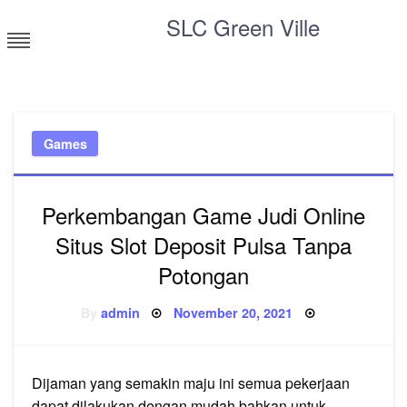
Skip
SLC Green Ville
to
content
Informasi Bonus dan Promo Games Slot Online
Games
Perkembangan Game Judi Online
Situs Slot Deposit Pulsa Tanpa
Potongan
Posted
By
admin
November 20, 2021
on
Dijaman yang semakin maju ini semua pekerjaan
dapat dilakukan dengan mudah,bahkan untuk