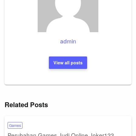
admin
View all posts
Related Posts
Games
Perubahan Games Judi Online Joker123