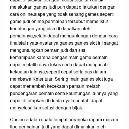
melakukan games judi pun dapat dilakukan dengan
cara online.siapa yang tidak senang games seperti
game judi online,permainan tersebut memeliki 2
keuntungan yang bisa di dapatkan oleh
pemainnya,selain dapat menguntungan dengan cara
finalsial nyata-nyatanya games games slot ini sangat
menguntungkan pemain judi dari sisi
kemampuan,karena dengan main game pemain
dapat melatih daya fokus serta dapat mengasah
kekuatan lainnya,seperti cepat serta pas dalam
membawa Ketentuan Sering main games slot juga
dapat menambah kecekatan pemain,melatih
pendengaran pemain serta keuntungan lainnya yang
dapat diterapkan di dunia nyata adalah dapat
menyelesaikan solusi dengan bijak.
Casino adalah suatu tempat beraneka ragam macam
tipe permainan judi yang dapat dimainkan oleh