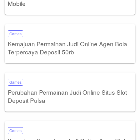
Mobile
Games
Kemajuan Permainan Judi Online Agen Bola
Terpercaya Deposit 50rb
Games
Perubahan Permainan Judi Online Situs Slot
Deposit Pulsa
Games