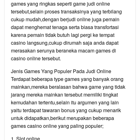
games yang ringkas seperti game judi online
tersebut,selain proses transaksinya yang terbilang
cukup mudah,dengan berjudi online juga pemain
dapat menghemat tenaga serta biasa transfortasi
karena pemain tidak butuh lagi pergi ke tempat
casino langsung,cukup dirumah saja anda dapat
merasakan serunya beraneka macam games di
casino online tersebut.
Jenis Games Yang Populer Pada Judi Online
Terdapat beberapa type games yang banyak orang
mainkan,mereka beralasan bahwa game yang tidak
jarang mereka mainkan tersebut memiliki tingkat
kemudahan tertentu,selain itu argumen yang lain
yaitu terdapat tawaran bonus yang cukup menarik
untuk didapatkan,berikut merupakan beberapa
games casino online yang paling populer;
1. Slot online