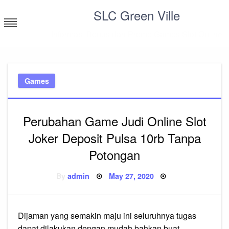
Skip
SLC Green Ville
to
content
Informasi Bonus dan Promo Games Slot Online
Games
Perubahan Game Judi Online Slot
Joker Deposit Pulsa 10rb Tanpa
Potongan
Posted
By
admin
May 27, 2020
on
Dijaman yang semakin maju ini seluruhnya tugas
dapat dilakukan dengan mudah,bahkan buat