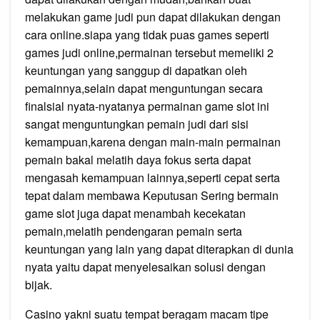
melakukan game judi pun dapat dilakukan dengan
cara online.siapa yang tidak puas games seperti
games judi online,permainan tersebut memeliki 2
keuntungan yang sanggup di dapatkan oleh
pemainnya,selain dapat menguntungan secara
finalsial nyata-nyatanya permainan game slot ini
sangat menguntungkan pemain judi dari sisi
kemampuan,karena dengan main-main permainan
pemain bakal melatih daya fokus serta dapat
mengasah kemampuan lainnya,seperti cepat serta
tepat dalam membawa Keputusan Sering bermain
game slot juga dapat menambah kecekatan
pemain,melatih pendengaran pemain serta
keuntungan yang lain yang dapat diterapkan di dunia
nyata yaitu dapat menyelesaikan solusi dengan
bijak.
Casino yakni suatu tempat beragam macam tipe