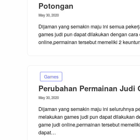
Potongan
Posted
May 30, 2020
on
Dijaman yang semakin maju ini semua peker
games judi pun dapat dilakukan dengan cara 
online,permainan tersebut memeliki 2 keunt
Games
Perubahan Permainan Judi O
Posted
May 30, 2020
on
Dijaman yang semakin maju ini seluruhnya p
melakukan games judi pun dapat dilakukan de
game judi online,permainan tersebut memelik
dapat…