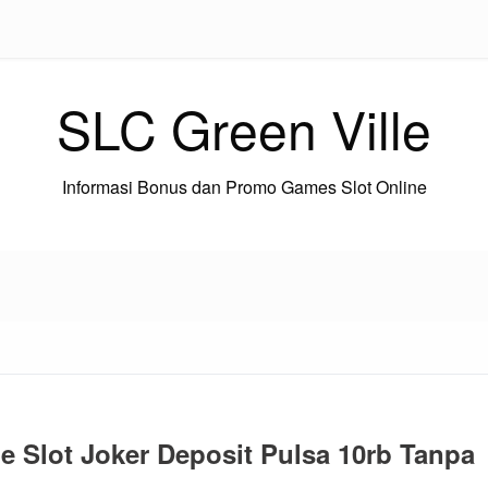
SLC Green Ville
Informasi Bonus dan Promo Games Slot Online
 Slot Joker Deposit Pulsa 10rb Tanpa