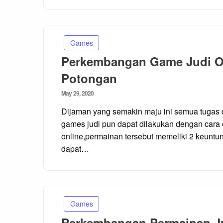
Games
Perkembangan Game Judi Onl
Potongan
Posted
May 29, 2020
on
Dijaman yang semakin maju ini semua tugas
games judi pun dapat dilakukan dengan cara 
online,permainan tersebut memeliki 2 keunt
dapat…
Games
Perkembangan Permainan Jud