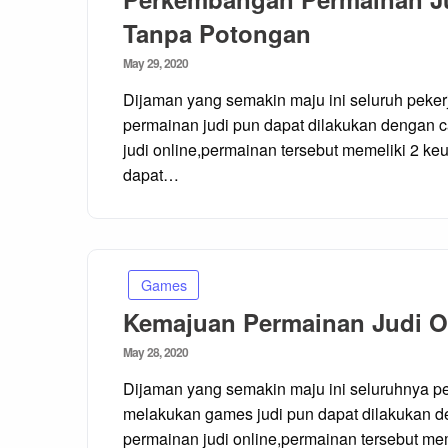
Tanpa Potongan
Posted
May 29, 2020
on
Dijaman yang semakin maju ini seluruh peke
permainan judi pun dapat dilakukan dengan c
judi online,permainan tersebut memeliki 2 k
dapat…
Games
Kemajuan Permainan Judi O
Posted
May 28, 2020
on
Dijaman yang semakin maju ini seluruhnya p
melakukan games judi pun dapat dilakukan de
permainan judi online,permainan tersebut me