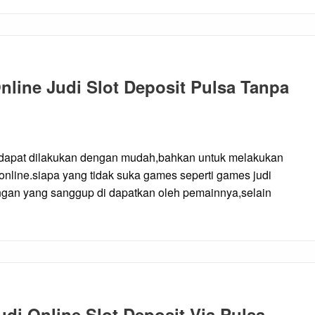
ine Judi Slot Deposit Pulsa Tanpa
 dapat dilakukan dengan mudah,bahkan untuk melakukan
online.siapa yang tidak suka games seperti games judi
ungan yang sanggup di dapatkan oleh pemainnya,selain
i Online Slot Deposit Via Pulsa