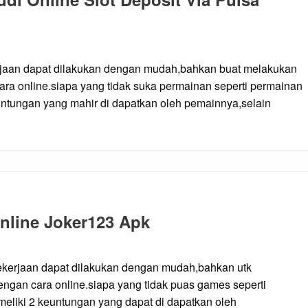
rjaan dapat dilakukan dengan mudah,bahkan buat melakukan
ara online.siapa yang tidak suka permainan seperti permainan
euntungan yang mahir di dapatkan oleh pemainnya,selain
nline Joker123 Apk
ekerjaan dapat dilakukan dengan mudah,bahkan utk
ngan cara online.siapa yang tidak puas games seperti
meliki 2 keuntungan yang dapat di dapatkan oleh