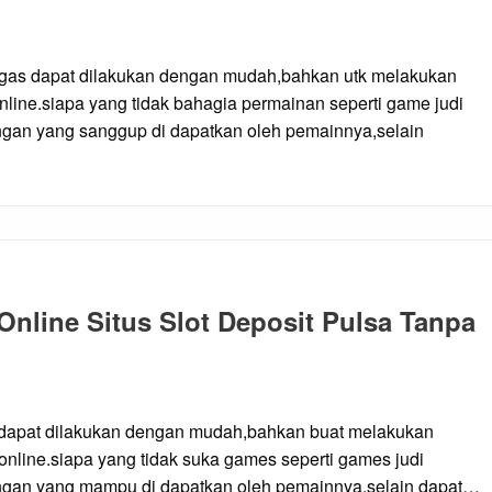
ugas dapat dilakukan dengan mudah,bahkan utk melakukan
nline.siapa yang tidak bahagia permainan seperti game judi
ungan yang sanggup di dapatkan oleh pemainnya,selain
line Situs Slot Deposit Pulsa Tanpa
 dapat dilakukan dengan mudah,bahkan buat melakukan
online.siapa yang tidak suka games seperti games judi
ungan yang mampu di dapatkan oleh pemainnya,selain dapat…