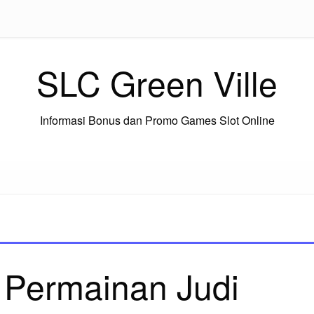
SLC Green Ville
Informasi Bonus dan Promo Games Slot Online
 Permainan Judi