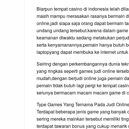
Biarpun tempat casino di indonesia telah di
masih mampu merasakan rasanya bermain di 
online,jadi siapa saja orang dapat bermain
undang undang tersebut.karena dalam game ju
keamanan diwaktu sedang melakukan perjud
serta kenyamanannya.pemain hanya butuh beb
laptopyang dapat membuka ke internet untuk 
Seiring dengan perkembangannya dunia tekno
yang ringkas seperti games judi online terse
mudah,dengan berjudi online juga pemain da
pemain tidak butuh lagi pergi ke tempat cas
serunya bermacam macam macam game di cas
Type Games Yang Ternama Pada Judi Onlin
Terdapat beberapa jenis game yang banyak
sering mereka mainkan tersebut memiliki ting
terdapat tawaran bonus yang cukup menarik 