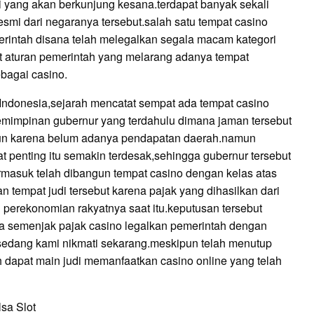
di yang akan berkunjung kesana.terdapat banyak sekali
resmi dari negaranya tersebut.salah satu tempat casino
erintah disana telah melegalkan segala macam kategori
pat aturan pemerintah yang melarang adanya tempat
ebagai casino.
 Indonesia,sejarah mencatat sempat ada tempat casino
pemimpinan gubernur yang terdahulu dimana jaman tersebut
un karena belum adanya pendapatan daerah.namun
penting itu semakin terdesak,sehingga gubernur tersebut
rmasuk telah dibangun tempat casino dengan kelas atas
 tempat judi tersebut karena pajak yang dihasilkan dari
perekonomian rakyatnya saat itu.keputusan tersebut
a semenjak pajak casino legalkan pemerintah dengan
dang kami nikmati sekarang.meskipun telah menutup
 dapat main judi memanfaatkan casino online yang telah
sa Slot